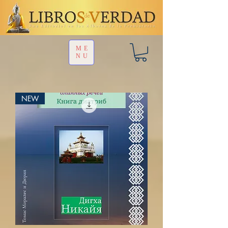
ME
NU
NEW