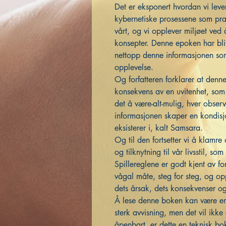
Det er eksponert hvordan vi lever 
kybernetiske prosessene som pra
vårt, og vi opplever miljøet ved 
konsepter. Denne epoken har blit
nettopp denne informasjonen so
opplevelse.
Og forfatteren forklarer at den
konsekvens av en uvitenhet, som e
det å være-alt-mulig, hver obser
informasjonen skaper en kondisjo
eksisterer i, kalt Samsara.
Og til den fortsetter vi å klamre o
og tilknytning til vår livsstil, som
Spillereglene er godt kjent av fo
vågal måte, steg for steg, og 
dets årsak, dets konsekvenser og v
Å lese denne boken kan være en 
sterk avvisning, men det vil ikk
åpenbart, er dette en teknisk bok 