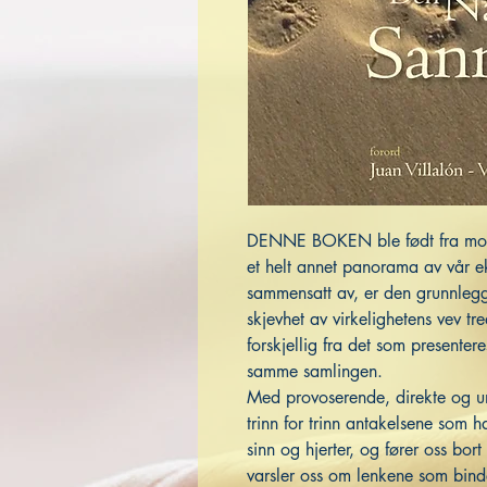
DENNE BOKEN ble født fra moden
et helt annet panorama av vår ek
sammensatt av, er den grunnlegg
skjevhet av virkelighetens vev t
forskjellig fra det som presentere
samme samlingen.
Med provoserende, direkte og un
trinn for trinn antakelsene som ha
sinn og hjerter, og fører oss bort 
varsler oss om lenkene som binder 