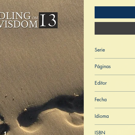
Serie
NORSKE BÖKMAL
Páginas
176
Editor
Libros de Verdad
Fecha
26 de abril de 2023
Idioma
Noruego
ISBN