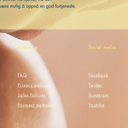
være mulig å oppnå en god fortjeneste.
Bookshop
Social media
FAQ
Facebook
Privacy policies
Twitter
Sales Policies
Instagram
Payment methods
Youtube