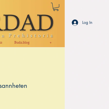
Log In
ks
Buda.blog
+
sannheten