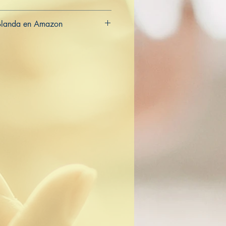
Blanda en Amazon
CA
AU