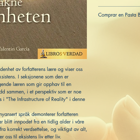
9798391643111
Comprar en Pasta 
ES
US
DE
UK
JP
FR
IT
het av forfatterens lære og viser oss
sistens. I seksjonene som den er
ende læren som gir opphav til en
redd sammen, i et perspektiv som er noe
s i "The Infrastructure of Reality" i denne
yansert språk demonterer forfatteren
r blitt innpodet fra en tidlig alder i våre
fra korrekt verdsettelse, og viktigst av alt,
oss til eksistens liv etter liv.