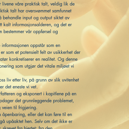
livene våre praktisk talt, veldig lik de
ktisk talt har oversvømmet samfunnet
å behandle input og output siktet av
t kalt informasjonsalderen, og det er
m bestemmer vår oppførsel og
ne informasjonen oppstår som en
r som et potensielt felt av usikkerhet der
vatør konkretiserer en realitet. Og denne
nering som utgjør det vitale miljøet vi
ss liv etter liv, på grunn av slik uvitenhet
 er det eneste vi vet.
rfatteren og eksponert i kapitlene på en
oppdager det grunnleggende problemet,
eien til frigjøring.
åpenbaring, eller det kan føre til en
e gå upåaktet hen. Selv om det ikke er
skrevet fra hjertet; fra den