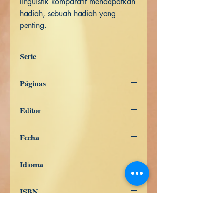
linguistik komparatif mendapatkan
hadiah, sebuah hadiah yang
penting.
Serie
Digha Nikāya
Páginas
201
Editor
Libros de Verdad
Fecha
7 de febrero de 2024
Idioma
Indonesio
ISBN
979-8-839-95439-7
Comprar en Pasta Blanda en