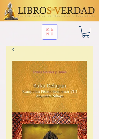
ME
NU