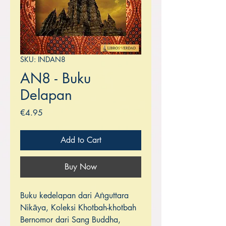
SKU: INDAN8
AN8 - Buku
Delapan
Price
€4.95
Add to Cart
Buy Now
Buku kedelapan dari Aṅguttara
Nikāya, Koleksi Khotbah-khotbah
Bernomor dari Sang Buddha,