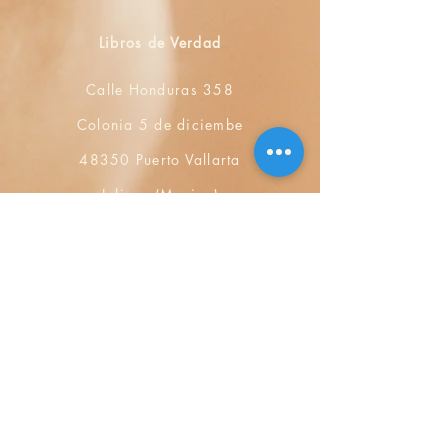
Libros de Verdad
Calle Honduras 358
Colonia 5 de diciembe
48350 Puerto Vallarta
Jalisco (Mexico)
+52 322 200 4465
+52 322 223 8250
librosdeverdad@yandex.com
Bookshop
FAQ