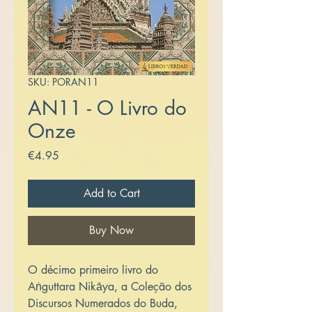
SKU: PORAN11
AN11 - O Livro do
Onze
Price
€4.95
Add to Cart
Buy Now
O décimo primeiro livro do
Aṅguttara Nikāya, a Coleção dos
Discursos Numerados do Buda,