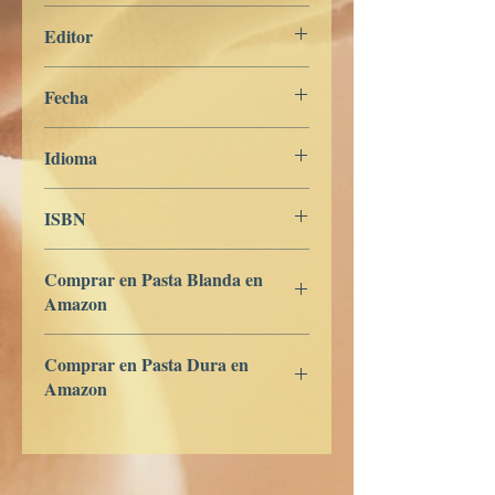
201
Editor
Libros de Verdad
Fecha
7 de febrero de 2024
Idioma
Portugués
ISBN
979-8-839-95439-7
Comprar en Pasta Blanda en
Amazon
ES
US
DE
UK
JP
FR
IT
CA
AU
Comprar en Pasta Dura en
Amazon
ES
US
DE
UK
JP
FR
IT
CA
AU