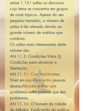
reúne 1.151 suttas ou discursos
cujo tema se concentra em grupos
de onze tópicos. Apesar do seu
pequeno tamanho, o número de
suttas é tão elevado devido ao
grande número de matikas que
combina.
Os suttas mais interessantes deste
volume são:
AN 11.3: Condições Vitais (I).
Condições para alcançar a
libertação.
AN 11.11: Com Mahānāma.
Viver em equilíbrio entre pessoas
desequilibradas e viver sem
problemas entre pessoas que têm
problemas.
AN 11.16: O homem da cidade
de Aṭṭhaka. Explicação da prática