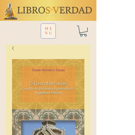
ME
NU