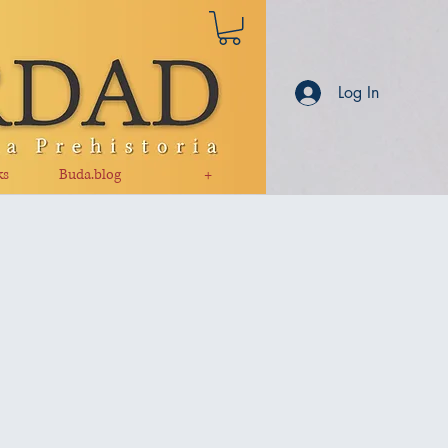
Log In
ks
Buda.blog
+
l