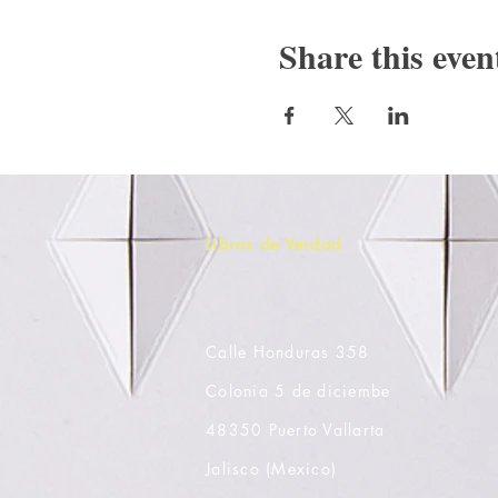
Share this even
Libros de Verdad
Calle Honduras 358
Colonia 5 de diciembe
48350 Puerto Vallarta
Jalisco (Mexico)