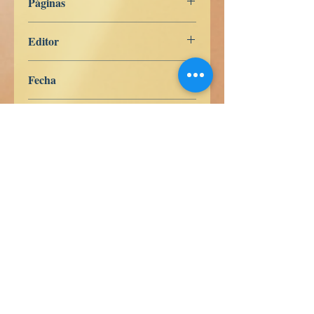
Páginas
201
Editor
Libros de Verdad
Fecha
7 de febrero de 2024
Idioma
Francés
ISBN
979-8-839-95439-7
Comprar en Pasta Blanda en
Amazon
ES
US
DE
UK
JP
FR
IT
CA
AU
Comprar en Pasta Dura en
Amazon
ES
US
DE
UK
JP
FR
IT
CA
AU