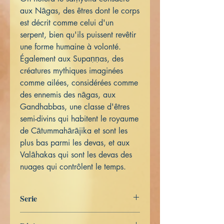
aux Nāgas, des êtres dont le corps
est décrit comme celui d'un
serpent, bien qu'ils puissent revêtir
une forme humaine à volonté.
Également aux Supaṇṇas, des
créatures mythiques imaginées
comme ailées, considérées comme
des ennemis des nāgas, aux
Gandhabbas, une classe d'êtres
semi-divins qui habitent le royaume
de Cātummahārājika et sont les
plus bas parmi les devas, et aux
Valāhakas qui sont les devas des
nuages qui contrôlent le temps.
Serie
Digha Nikāya