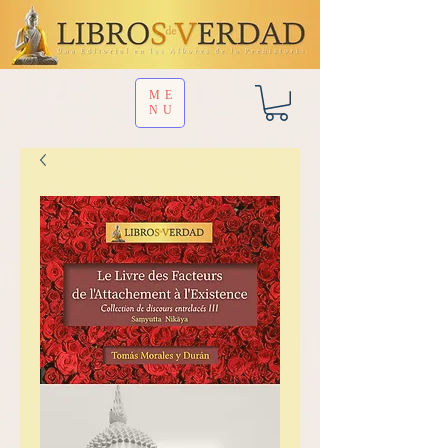
ME
NU