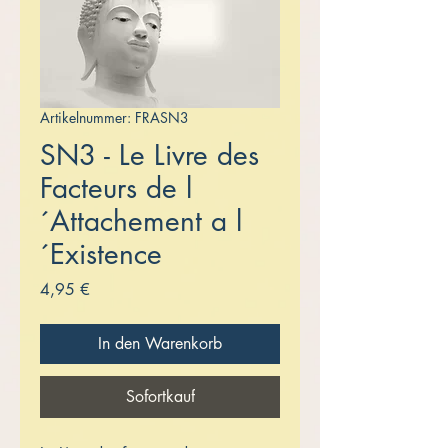
Artikelnummer: FRASN3
SN3 - Le Livre des
Facteurs de l
´Attachement a l
´Existence
Preis
4,95 €
In den Warenkorb
Sofortkauf