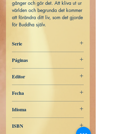
gånger och gör det. Att kliva ut ur
världen och begrunda det kommer
att förändra ditt liv, som det gjorde
för Buddha själv.
Serie
SVENSKA
Páginas
176
Editor
Libros de Verdad
Fecha
26 de abril de 2023
Idioma
Sueco
ISBN