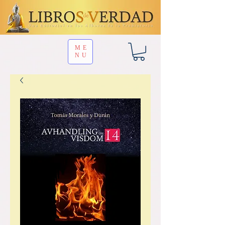
ME
NU