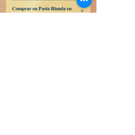
9798391771999
Comprar en Pasta Blanda en
Amazon
ES
US
DE
UK
JP
FR
IT
CA
AU
Wahrheit Bücher
Calle Honduras 358
Colonia 5 de diciembe
48350 Puerto Vallarta
Jalisco (Mexico)
+52 322 200 4465
+52 322 223 8250
librosdeverdad@yandex.com