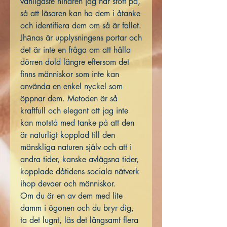
vanligaste hindren jag har stött på,
så att läsaren kan ha dem i åtanke
och identifiera dem om så är fallet.
Jhānas är upplysningens portar och
det är inte en fråga om att hålla
dörren dold längre eftersom det
finns människor som inte kan
använda en enkel nyckel som
öppnar dem. Metoden är så
kraftfull och elegant att jag inte
kan motstå med tanke på att den
är naturligt kopplad till den
mänskliga naturen själv och att i
andra tider, kanske avlägsna tider,
kopplade dåtidens sociala nätverk
ihop devaer och människor.
Om du är en av dem med lite
damm i ögonen och du bryr dig,
ta det lugnt, läs det långsamt flera