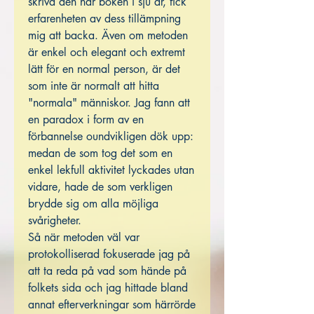
skriva den här boken i sju år, fick
erfarenheten av dess tillämpning
mig att backa. Även om metoden
är enkel och elegant och extremt
lätt för en normal person, är det
som inte är normalt att hitta
"normala" människor. Jag fann att
en paradox i form av en
förbannelse oundvikligen dök upp:
medan de som tog det som en
enkel lekfull aktivitet lyckades utan
vidare, hade de som verkligen
brydde sig om alla möjliga
svårigheter.
Så när metoden väl var
protokolliserad fokuserade jag på
att ta reda på vad som hände på
folkets sida och jag hittade bland
annat efterverkningar som härrörde