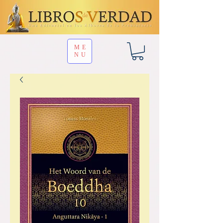
ME
NU