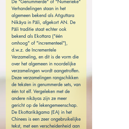
De "Genummerde" of "Numerieke"
Verhandelingen staan in het
algemeen bekend als Aṅguttara
Nikāya in Pāli, afgekort AN. De
Pāli traditie staat echter ook
bekend als Ekottara ("één
omhoog" of "incrementeel"),
d.w.z. de Incrementele
Verzameling, en dit is de vorm die
over het algemeen in noordelijke
verzamelingen wordt aangetroffen.
Deze verzamelingen rangschikken
de teksten in genummerde sets, van
één tot elf. Vergeleken met de
andere nikāyas zijn ze meer
gericht op de lekengemeenschap.
De Ekottarikāgama (EA) in het
Chinees is een zeer ongebruikelijke
tekst, met een verscheidenheid aan