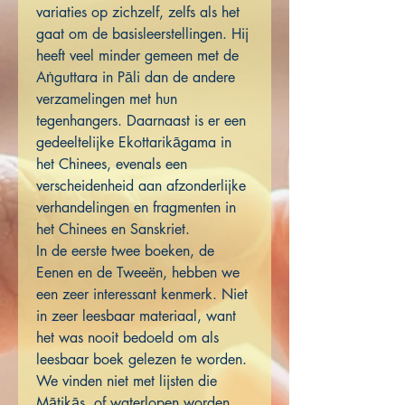
variaties op zichzelf, zelfs als het
gaat om de basisleerstellingen. Hij
heeft veel minder gemeen met de
Aṅguttara in Pāli dan de andere
verzamelingen met hun
tegenhangers. Daarnaast is er een
gedeeltelijke Ekottarikāgama in
het Chinees, evenals een
verscheidenheid aan afzonderlijke
verhandelingen en fragmenten in
het Chinees en Sanskriet.
In de eerste twee boeken, de
Eenen en de Tweeën, hebben we
een zeer interessant kenmerk. Niet
in zeer leesbaar materiaal, want
het was nooit bedoeld om als
leesbaar boek gelezen te worden.
We vinden niet met lijsten die
Mātikās, of waterlopen worden