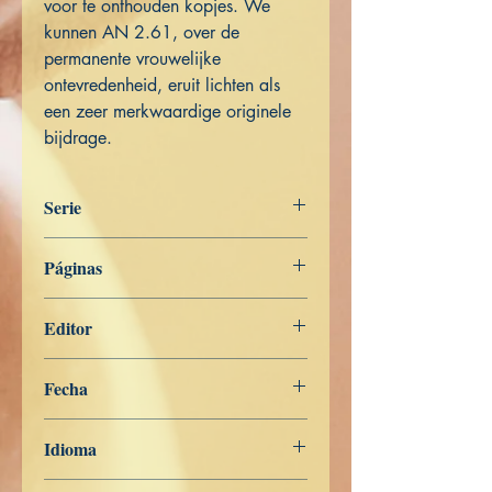
voor te onthouden kopjes. We
kunnen AN 2.61, over de
permanente vrouwelijke
ontevredenheid, eruit lichten als
een zeer merkwaardige originele
bijdrage.
Serie
Het Woord van de Boeddha
Páginas
545
Editor
Libros de Verdad
Fecha
20 de noviembre de 2022
Idioma
Nederlands