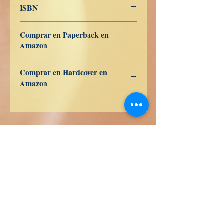
ISBN
979-8-363-27929-4
Comprar en Paperback en
Amazon
US
UK
DE
FR
ES
IT
JP
CA
Comprar en Hardcover en
Amazon
US
UK
DE
FR
ES
IT
JP
CA
Wahrheit Bücher
Calle Honduras 358
Colonia 5 de diciembe
48350 Puerto Vallarta