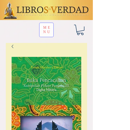
ME
NU