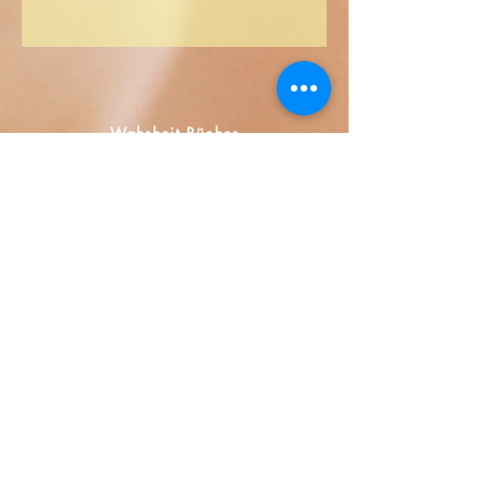
ES
US
DE
UK
JP
FR
IT
CA
AU
Wahrheit Bücher
Calle Honduras 358
Colonia 5 de diciembe
48350 Puerto Vallarta
Jalisco (Mexico)
+52 322 200 4465
+52 322 223 8250
librosdeverdad@yandex.com