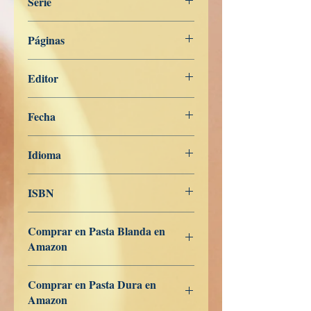
Serie
Digha Nikāya
Páginas
201
Editor
Libros de Verdad
Fecha
7 de febrero de 2024
Idioma
Indonesio
ISBN
979-8-839-95439-7
Comprar en Pasta Blanda en
Amazon
ES
US
DE
UK
JP
FR
IT
CA
AU
Comprar en Pasta Dura en
Amazon