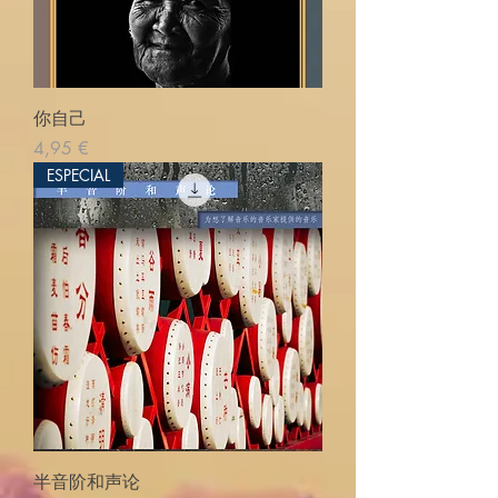
你自己
Precio
4,95 €
ESPECIAL
半音阶和声论