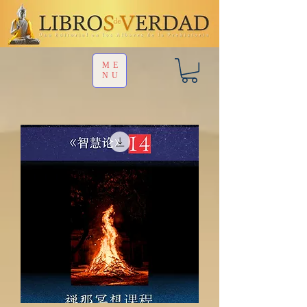
ME
NU