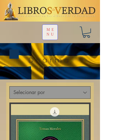
ME
NU
Dharma
pa Svenska