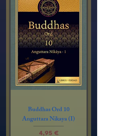
Buddhas Ord 10
Anguttara Nikaya (I)
Preço
4,95 €