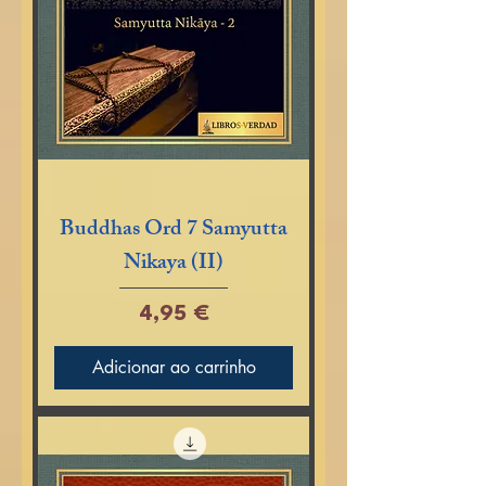
Buddhas Ord 7 Samyutta
Nikaya (II)
Preço
4,95 €
Adicionar ao carrinho