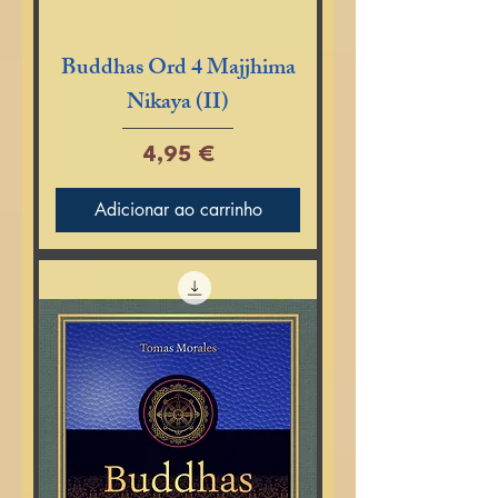
Buddhas Ord 4 Majjhima
Nikaya (II)
Preço
4,95 €
Adicionar ao carrinho