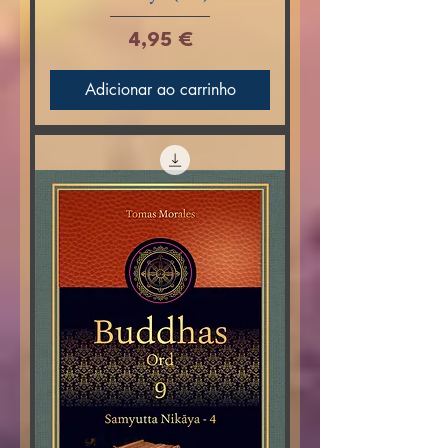
Preço
4,95 €
Adicionar ao carrinho