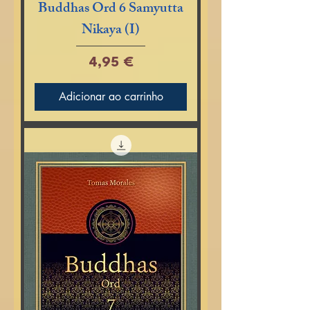
Buddhas Ord 6 Samyutta
Nikaya (I)
Preço
4,95 €
Adicionar ao carrinho