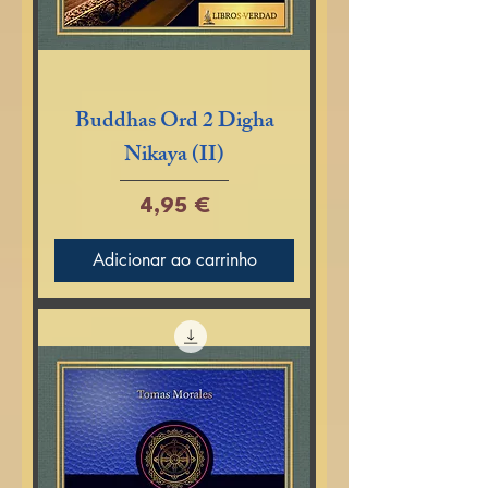
Buddhas Ord 2 Digha
Nikaya (II)
Preço
4,95 €
Adicionar ao carrinho