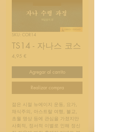
SKU: COR14
TS14 - 자나스 코스
Precio
4,95 €
Agregar al carrito
Realizar compra
젊은 시절 뉴에이지 운동, 요가,
채식주의, 아스트랄 여행, 불교,
초월 명상 등에 관심을 가졌지만
사회적, 정서적 이별로 인해 정신