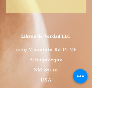
ES
US
DE
UK
JP
FR
IT
CA
AU
Libros de Verdad LLC
1209 Mountain Rd Pl NE
Albuquerque
NM 87110
USA
Librería
FAQ
Políticas de Privacidad