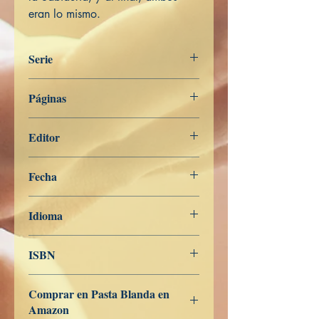
eran lo mismo.
Serie
Tratado sobre la Sabiduría (Libro 1)
Páginas
379
Editor
Libros de Verdad
Fecha
25 de mayo de 2019
Idioma
Español
ISBN
978-1070280356
Comprar en Pasta Blanda en
Amazon