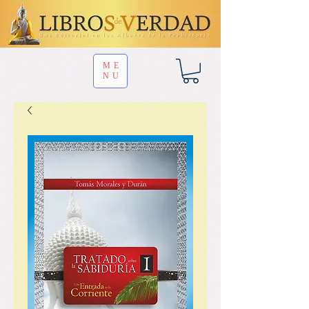
ME
NU