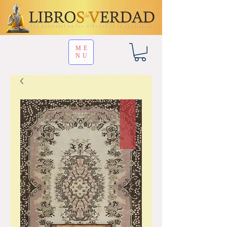
ME
NU