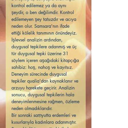
kontrol edilemez ya da aynı
şeydir, o ben değilimdir. Kontrol
edilemeyen şey tatsızdır ve acıya
neden olur. Samsara'nın ifade
ettiği kölelik tanımının önündeyiz.
İşlevsel analizin ardından,
duygusal tepkilere adanmış ve üç
tür duygusal tepki üzerine 31
söylem içeren aşağıdaki kitapçığa
sahibiz: hoş, nahoş ve kayıtsız.
Deneyim sürecinde duygusal
tepkiler qualia'dan kaynaklanır ve
arzuyu harekete geçirir. Analizin
sonucu, duygusal tepkilerin hala
deneyimlenmesine rağmen, özleme
neden olmadıklarıdır.
Bir sonraki saṃyutta erdemleri ve
kusurlarıyla kadınlara adanmıştır.