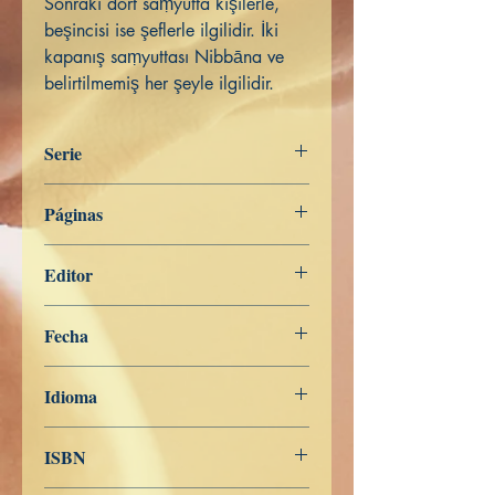
Sonraki dört saṃyutta kişilerle,
beşincisi ise şeflerle ilgilidir. İki
kapanış saṃyuttası Nibbāna ve
belirtilmemiş her şeyle ilgilidir.
Serie
Digha Nikāya
Páginas
201
Editor
Libros de Verdad
Fecha
7 de febrero de 2024
Idioma
Turco
ISBN