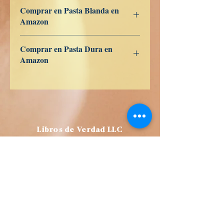
979-8-839-95439-7
Comprar en Pasta Blanda en
Amazon
ES
US
DE
UK
JP
FR
IT
CA
AU
Comprar en Pasta Dura en
Amazon
ES
US
DE
UK
JP
FR
IT
CA
AU
Libros de Verdad LLC
1209 Mountain Rd Pl NE
Albuquerque
NM 87110
USA