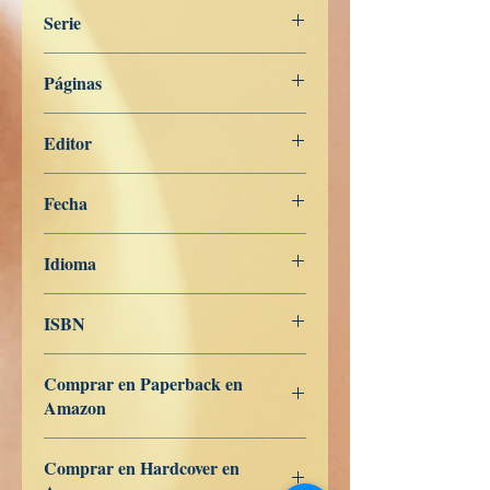
Serie
Ordet af den Buddha
Páginas
520
Editor
Libros de Verdad
Fecha
20 de noviembre de 2022
Idioma
Dansk
ISBN
979-8-362-96654-6
Comprar en Paperback en
Amazon
US
UK
DE
FR
ES
IT
JP
CA
Comprar en Hardcover en