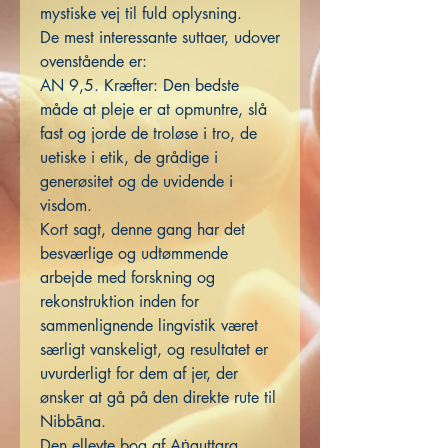
mystiske vej til fuld oplysning.
De mest interessante suttaer, udover
ovenstående er:
AN 9,5. Kræfter: Den bedste
måde at pleje er at opmuntre, slå
fast og jorde de troløse i tro, de
uetiske i etik, de grådige i
generøsitet og de uvidende i
visdom.
Kort sagt, denne gang har det
besværlige og udtømmende
arbejde med forskning og
rekonstruktion inden for
sammenlignende lingvistik været
særligt vanskeligt, og resultatet er
uvurderligt for dem af jer, der
ønsker at gå på den direkte rute til
Nibbāna.
Den ellevte bog af Aṅguttara