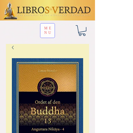
ME
NU