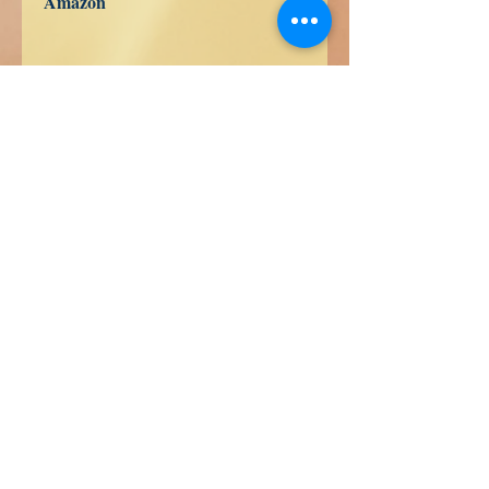
Amazon
US
UK
DE
FR
ES
IT
JP
CA
Libros de Verdad LLC
1209 Mountain Rd Pl NE
Albuquerque
NM 87110
USA
Librería
FAQ