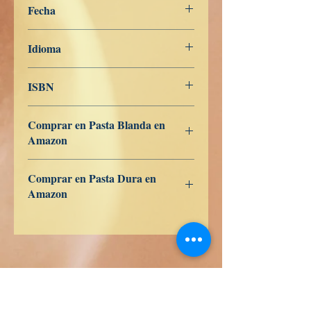
Fecha
1 de noviembre de 2021
Idioma
Coreano
ISBN
979-8758512739
Comprar en Pasta Blanda en
Amazon
ES
US
DE
UK
JP
FR
IT
CA
AU
Comprar en Pasta Dura en
Amazon
ES
US
DE
UK
JP
FR
IT
CA
AU
Libros de Verdad LLC