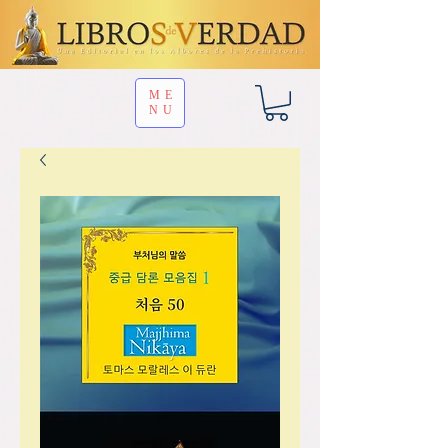
ME
NU