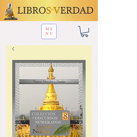
ME
NU