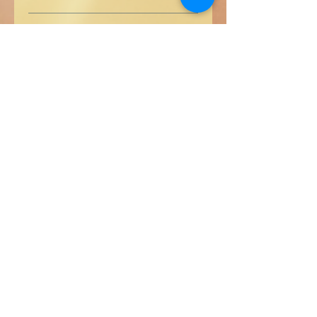
979-8-836-37318-4
Comprar en Pasta Blanda en
Amazon
ES
US
DE
UK
JP
FR
IT
CA
AU
Comprar en Pasta Dura en
Amazon
ES
US
DE
UK
JP
FR
IT
CA
AU
Libros de Verdad LLC
1209 Mountain Rd Pl NE
Albuquerque
NM 87110
USA