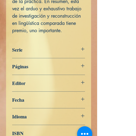
de la práctica. En resumen, esta
vez el arduo y exhaustivo trabajo
de investigación y reconstrucción
en lingüística comparada tiene
premio, uno importante.
Serie
Aṅguttara Nikāya
Páginas
171
Editor
Libros de Verdad
Fecha
7 de mayo de 2022
Idioma
Español
ISBN