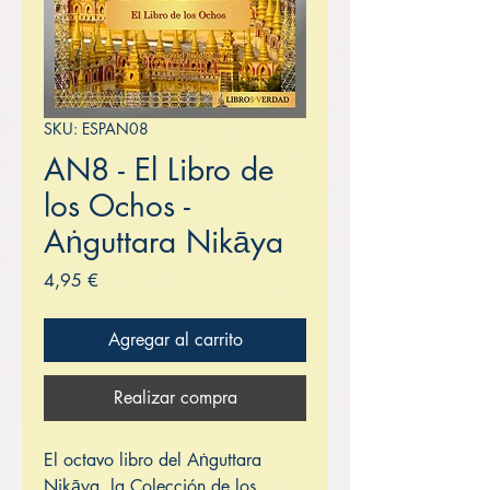
SKU: ESPAN08
AN8 - El Libro de
los Ochos -
Aṅguttara Nikāya
Precio
4,95 €
Agregar al carrito
Realizar compra
El octavo libro del Aṅguttara
Nikāya, la Colección de los