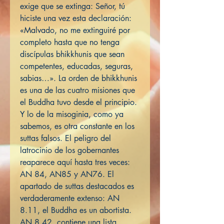
exige que se extinga: Señor, tú
hiciste una vez esta declaración:
«Malvado, no me extinguiré por
completo hasta que no tenga
discípulas bhikkhunis que sean
competentes, educadas, seguras,
sabias…». La orden de bhikkhunis
es una de las cuatro misiones que
el Buddha tuvo desde el principio.
Y lo de la misoginia, como ya
sabemos, es otra constante en los
suttas falsos. El peligro del
latrocinio de los gobernantes
reaparece aquí hasta tres veces:
AN 84, AN85 y AN76. El
apartado de suttas destacados es
verdaderamente extenso: AN
8.11, el Buddha es un abortista.
AN 8.42, contiene una lista