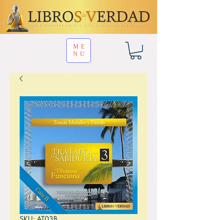
ME
NU
SKU: AT03B