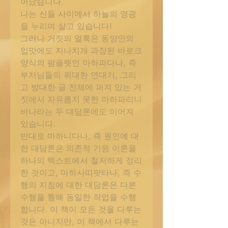
어났습니다.
나는 신들 사이에서 하늘의 영광
을 누리며 살고 있습니다!
그러나 거짓의 얼룩은 동양인의
입맛에도 지나치게 과장된 바로크
양식의 팜플렛인 마하파다나, 즉
부처님들의 위대한 연대기, 그리
고 방대한 글 전체에 퍼져 있는 거
짓에서 자유롭지 못한 마하파리니
바나라는 두 대담론에도 이어져
있습니다.
반대로 마하니다나, 즉 원인에 대
한 대담론은 의존적 기원 이론을
하나의 텍스트에서 철저하게 정리
한 것이고, 마하사띠팟타나, 즉 수
행의 지침에 대한 대담론은 다른
수행을 통해 동일한 작업을 수행
합니다. 이 책이 모든 것을 다루는
것은 아니지만, 이 책에서 다루는