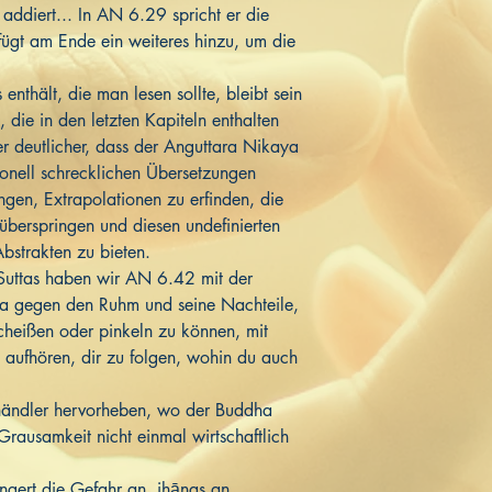
addiert... In AN 6.29 spricht er die
fügt am Ende ein weiteres hinzu, um die
nthält, die man lesen sollte, bleibt sein
s, die in den letzten Kapiteln enthalten
er deutlicher, dass der Anguttara Nikaya
tionell schrecklichen Übersetzungen
ngen, Extrapolationen zu erfinden, die
überspringen und diesen undefinierten
Abstrakten zu bieten.
 Suttas haben wir AN 6.42 mit der
ha gegen den Ruhm und seine Nachteile,
scheißen oder pinkeln zu können, mit
t aufhören, dir zu folgen, wohin du auch
ändler hervorheben, wo der Buddha
 Grausamkeit nicht einmal wirtschaftlich
ngert die Gefahr an, jhānas an