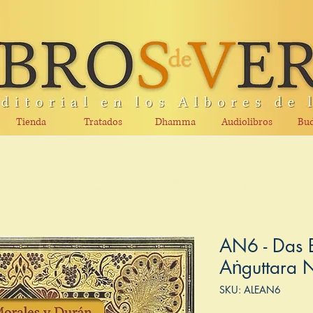
Tienda
Tratados
Dhamma
Audiolibros
Bud
AN6 - Das B
Aṅguttara 
SKU: ALEAN6