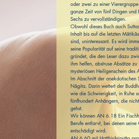
oder zwei zu einer Vierergruppe 
ganze Zeit von fünf Dingen und 
Sechs zu vervollständigen.
Obwohl dieses Buch auch Suttas e
Inhalt bis auf die letzten Mātikā
sind, uninteressant. Es wird imm
seine Popularität auf seine tradi
gründet, die den Leser dazu zwi
ihm helfen, abstruse Absätze zu 
mysteriösen Heiligenschein des 
Im Abschnitt der anekdotischen
Nāgita. Darin wettert der Budd
wie die Schwierigkeit, in Ruhe 
fünfhundert Anhängern, die nich
gehst.
Wir können AN 6.18 Ein Fischh
Berufe entlarvt, bei denen seine
entschädigt wird.
AN 6.60 mit Hatthisāriputta pra