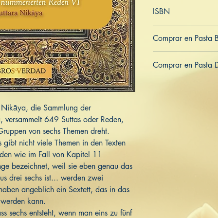
Alemán
ISBN
979-8-834-97509-0
Comprar en Pasta 
ES
US
DE
UK
JP
FR
IT
Comprar en Pasta 
ES
US
DE
UK
JP
FR
IT
a Nikāya, die Sammlung der
, versammelt 649 Suttas oder Reden,
m Gruppen von sechs Themen dreht.
 gibt nicht viele Themen in den Texten
rden wie im Fall von Kapitel 11
e bezeichnet, weil sie eben genau das
us drei sechs ist... werden zwei
haben angeblich ein Sextett, das in das
 werden kann.
s sechs entsteht, wenn man eins zu fünf