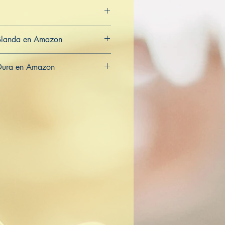
Blanda en Amazon
CA
AU
Dura en Amazon
CA
AU