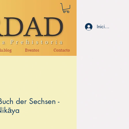
Iniciar sesión
a.blog
Eventos
Contacto
uch der Sechsen -
Nikāya