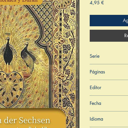
Precio
4,95 €
Ag
R
Serie
Aṅguttara Nikāya
Páginas
159
Editor
Libros de Verdad
Fecha
7 de mayo de 2022
Idioma