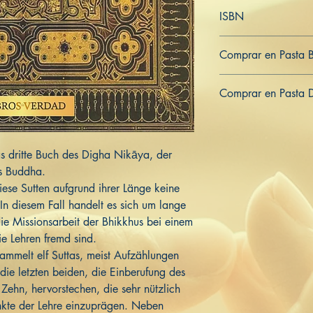
Alemán
ISBN
979-8-842-06686-5
Comprar en Pasta 
ES
US
DE
UK
JP
FR
IT
Comprar en Pasta 
ES
US
DE
UK
JP
FR
IT
s dritte Buch des Digha Nikāya, der
s Buddha.
ese Sutten aufgrund ihrer Länge keine
n diesem Fall handelt es sich um lange
ie Missionsarbeit der Bhikkhus bei einem
ie Lehren fremd sind.
mmelt elf Suttas, meist Aufzählungen
ie letzten beiden, die Einberufung des
ehn, hervorstechen, die sehr nützlich
unkte der Lehre einzuprägen. Neben