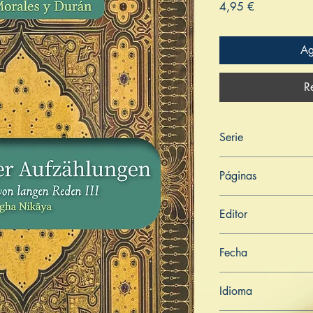
Precio
4,95 €
Ag
R
Serie
Digha Nikāya
Páginas
240
Editor
Libros de Verdad
Fecha
7 de mayo de 2022
Idioma