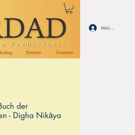
Iniciar sesión
a.blog
Eventos
Contacto
Buch der
en - Digha Nikāya