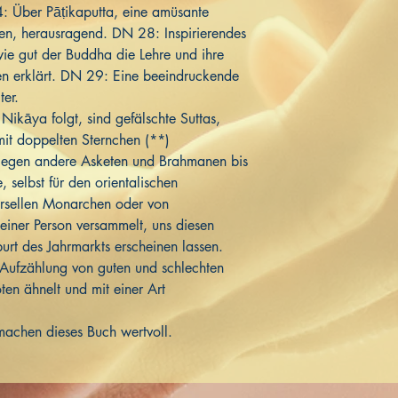
: Über Pāṭikaputta, eine amüsante
en, herausragend. DN 28: Inspirierendes
wie gut der Buddha die Lehre und ihre
n erklärt. DN 29: Eine beeindruckende
ter.
Nikāya folgt, sind gefälschte Suttas,
 mit doppelten Sternchen (**)
gegen andere Asketen und Brahmanen bis
 selbst für den orientalischen
rsellen Monarchen oder von
einer Person versammelt, uns diesen
rt des Jahrmarkts erscheinen lassen.
r Aufzählung von guten und schlechten
ten ähnelt und mit einer Art
 machen dieses Buch wertvoll.