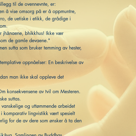
illegg til de ovennevnte, er:
n å vise omsorg på er å oppmuntre,
ro, de uetiske i etikk, de grådige i
dom.
 jhānaene, bhikkhus! Ikke vær
 som de gamle devaene."
nen sutta som bruker temming av hester,
emplative oppnåelser: En beskrivelse av
an man ikke skal oppleve det
 Om konsekvensene av tvil om Mesteren.
ke suttas.
t vanskelige og uttømmende arbeidet
 komparativ lingvistikk vært spesielt
derlig for de av dere som ønsker å ta den
Nikāya, Samlingen av Buddhas