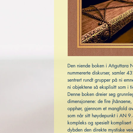
Den niende boken i Aṅguttara 
nummererte diskurser, samler 432
sentrert rundt grupper på ni emn
ni objektene så eksplisitt som i t
Denne boken dreier seg grunnle
dimensjonene: de fire jhānaene,
opphør, gjennom et mangfold av 
som når sitt høydepunkt i AN 9.
kompleks og spesielt komplisert 
dybden den direkte mystiske veien