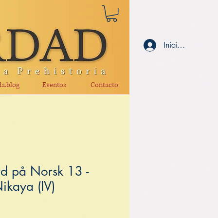
Iniciar sesión
a.blog
Eventos
Contacto
d på Norsk 13 -
ikaya (IV)