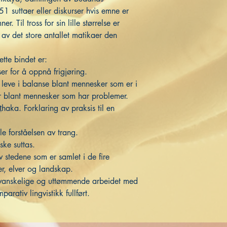
1 suttaer eller diskurser hvis emne er
. Til tross for sin lille størrelse er
 av det store antallet matikaer den
ette bindet er:
ser for å oppnå frigjøring.
e i balanse blant mennesker som er i
r blant mennesker som har problemer.
ka. Forklaring av praksis til en
e forståelsen av trang.
ke suttas.
v stedene som er samlet i de fire
r, elver og landskap.
 vanskelige og uttømmende arbeidet med
arativ lingvistikk fullført.