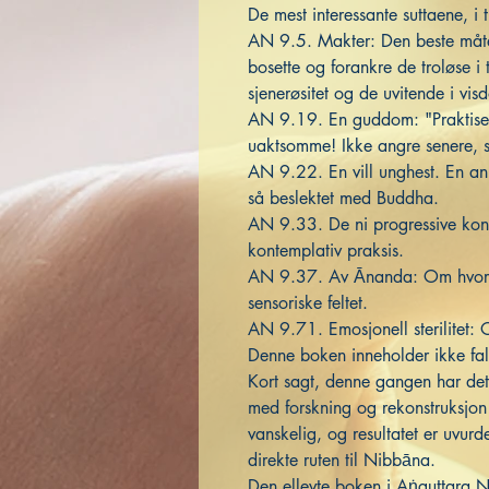
De mest interessante suttaene, i t
AN 9.5. Makter: Den beste måte
bosette og forankre de troløse i t
sjenerøsitet og de uvitende i vis
AN 9.19. En guddom: "Praktiser
uaktsomme! Ikke angre senere,
AN 9.22. En vill unghest. En an
så beslektet med Buddha.
AN 9.33. De ni progressive kont
kontemplativ praksis.
AN 9.37. Av Ānanda: Om hvord
sensoriske feltet.
AN 9.71. Emosjonell sterilitet:
Denne boken inneholder ikke fals
Kort sagt, denne gangen har de
med forskning og rekonstruksjon i
vanskelig, og resultatet er uvur
direkte ruten til Nibbāna.
Den ellevte boken i Aṅguttara 