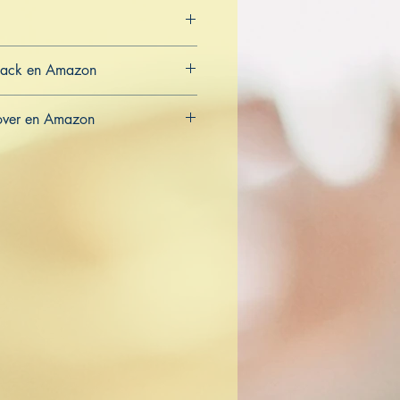
back en Amazon
CA
over en Amazon
CA