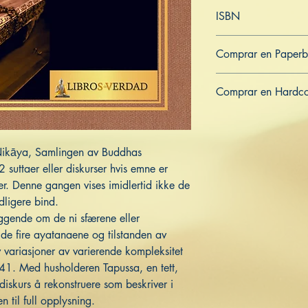
Norsk
ISBN
979-8-390-28744-6
Comprar en Paper
US
UK
DE
FR
ES
IT
JP
Comprar en Hardc
US
UK
DE
FR
ES
IT
JP
Nikāya, Samlingen av Buddhas
 suttaer eller diskurser hvis emne er
er. Denne gangen vises imidlertid ikke de
idligere bind.
ggende om de ni sfærene eller
 de fire ayatanaene og tilstanden av
variasjoner av varierende kompleksitet
41. Med husholderen Tapussa, en tett,
diskurs å rekonstruere som beskriver i
 til full opplysning.