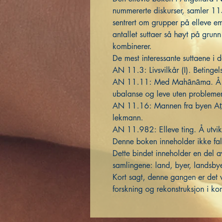
nummererte diskurser, samler 115
sentrert om grupper på elleve emner
antallet suttaer så høyt på grunn
kombinerer.
De mest interessante suttaene i d
AN 11.3: Livsvilkår (I). Betingel
AN 11.11: Med Mahānāma. Å lev
ubalanse og leve uten probleme
AN 11.16: Mannen fra byen Aṭṭha
lekmann.
AN 11.982: Elleve ting. Å utvikl
Denne boken inneholder ikke fals
Dette bindet inneholder en del a
samlingene: land, byer, landsbye
Kort sagt, denne gangen er det
forskning og rekonstruksjon i komp