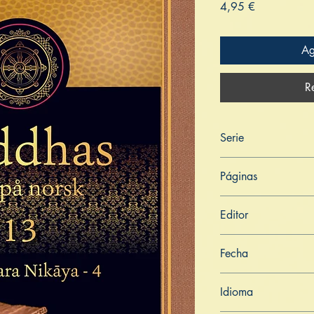
Precio
4,95 €
Ag
R
Serie
Buddhas Ord på Nor
Páginas
517
Editor
Libros de Verdad
Fecha
5 de abril de 2023
Idioma