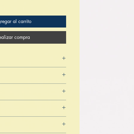
regar al carrito
ealizar compra
sk