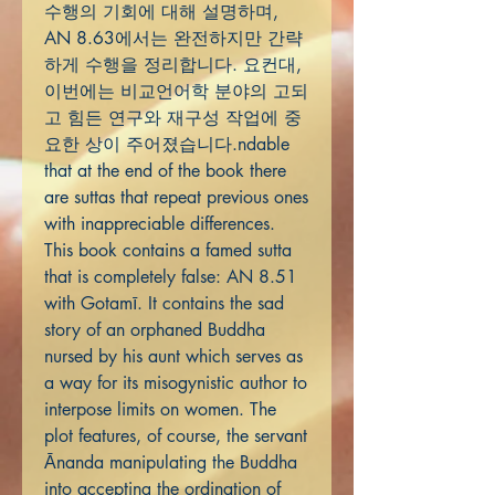
수행의 기회에 대해 설명하며,
AN 8.63에서는 완전하지만 간략
하게 수행을 정리합니다. 요컨대,
이번에는 비교언어학 분야의 고되
고 힘든 연구와 재구성 작업에 중
요한 상이 주어졌습니다.ndable
that at the end of the book there
are suttas that repeat previous ones
with inappreciable differences.
This book contains a famed sutta
that is completely false: AN 8.51
with Gotamī. It contains the sad
story of an orphaned Buddha
nursed by his aunt which serves as
a way for its misogynistic author to
interpose limits on women. The
plot features, of course, the servant
Ānanda manipulating the Buddha
into accepting the ordination of