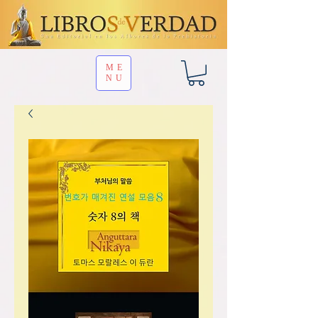
ME
NU