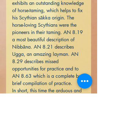
exhibits an outstanding knowledge
of horse-taming, which helps to fix
his Scythian sākka origin. The
horse-loving Scythians were the
pioneers in their taming. AN 8.19
a most beautiful description of
Nibbāna. AN 8.21 describes
Ugga, an amazing layman. AN
8.29 describes missed
opportunities for practice and to
AN 8.63 which is a complete but
brief compilation of practice.
In short, this time the arduous and
exhaustive work of research and
reconstruction in comparative
linguistics has a prize, an
important one.