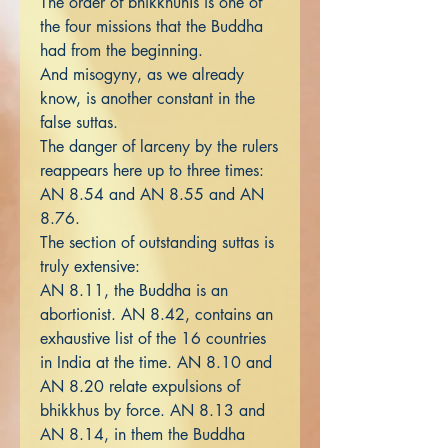
The order of bhikkhunīs is one of
the four missions that the Buddha
had from the beginning.
And misogyny, as we already
know, is another constant in the
false suttas.
The danger of larceny by the rulers
reappears here up to three times:
AN 8.54 and AN 8.55 and AN
8.76.
The section of outstanding suttas is
truly extensive:
AN 8.11, the Buddha is an
abortionist. AN 8.42, contains an
exhaustive list of the 16 countries
in India at the time. AN 8.10 and
AN 8.20 relate expulsions of
bhikkhus by force. AN 8.13 and
AN 8.14, in them the Buddha