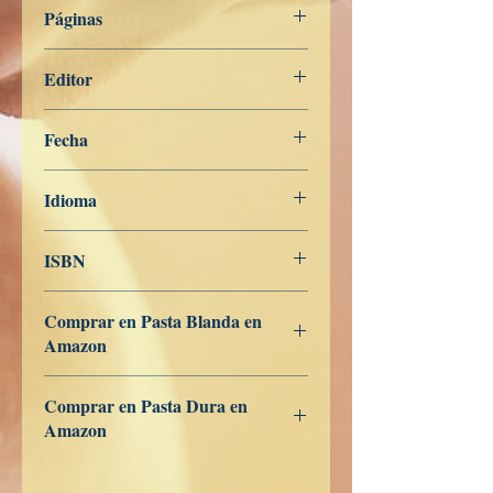
Páginas
227
Editor
Libros de Verdad
Fecha
7 de mayo de 2022
Idioma
Coreano
ISBN
979-8-819-67117-7
Comprar en Pasta Blanda en
Amazon
ES
US
DE
UK
JP
FR
IT
CA
AU
Comprar en Pasta Dura en
Amazon
ES
US
DE
UK
JP
FR
IT
CA
AU