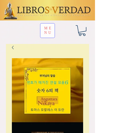
ME
NU