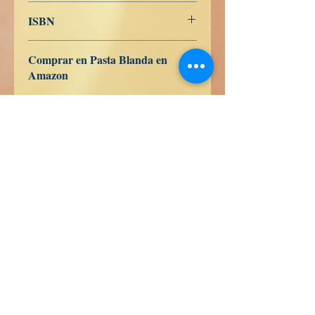
Alemán
ISBN
9798285947608
Comprar en Pasta Blanda en
Amazon
ES
US
DE
UK
JP
FR
IT
CA
AU
Libros de Verdad LLC
1209 Mountain Rd Pl NE
Albuquerque
NM 87110
USA