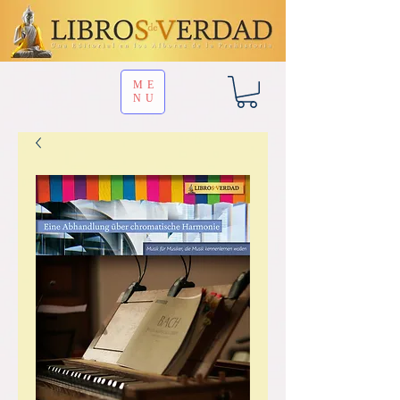
ME
NU