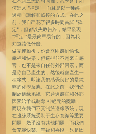
在不到三天的時間裡，我學會了如
何進入 "禪定"，而且是以一種經
過精心講解和監控的方式。在此之
前，我自己花了很多時間嘗試 "禪
定"，但都以失敗告終，結果發現
"禪定 "是最簡單易行的，因為我
知道該做什麼。
做完運動後，你會立即感到愉悅、
幸福和快樂，但這些並不是來自感
官，也不是來自任何外部因素，而
是你自己產生的，然後就會產生一
種範式，即讓我們感覺良好的是純
粹的化學反應、在此之前，我們受
制於邊緣系統，它通過感官和外部
因素給予或剝奪 神經元的獎勵，
而現在我們不受制於邊緣系統，現
在邊緣系統受制于生存意識等重要
問題，幾乎沒有其他問題，而我們
會充滿快樂、幸福和喜悅，只是因