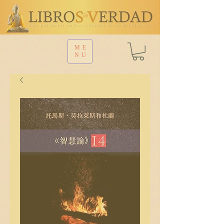
ME
NU