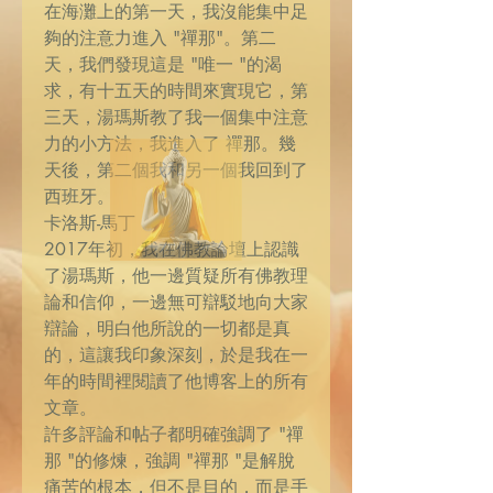
在海灘上的第一天，我沒能集中足
夠的注意力進入 "禪那"。第二
天，我們發現這是 "唯一 "的渴
求，有十五天的時間來實現它，第
三天，湯瑪斯教了我一個集中注意
力的小方法，我進入了 禪那。幾
天後，第二個我和另一個我回到了
西班牙。
卡洛斯-馬丁
2017年初，我在佛教論壇上認識
了湯瑪斯，他一邊質疑所有佛教理
論和信仰，一邊無可辯駁地向大家
辯論，明白他所說的一切都是真
的，這讓我印象深刻，於是我在一
年的時間裡閱讀了他博客上的所有
文章。
許多評論和帖子都明確強調了 "禪
那 "的修煉，強調 "禪那 "是解脫
痛苦的根本，但不是目的，而是手