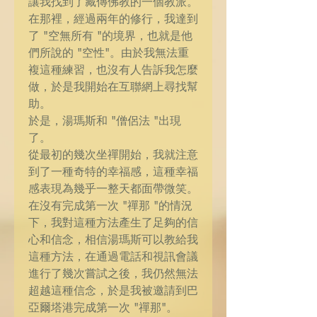
讓我找到了藏傳佛教的一個教派。
在那裡，經過兩年的修行，我達到
了 "空無所有 "的境界，也就是他
們所說的 "空性"。由於我無法重
複這種練習，也沒有人告訴我怎麼
做，於是我開始在互聯網上尋找幫
助。
於是，湯瑪斯和 "僧侶法 "出現
了。
從最初的幾次坐禪開始，我就注意
到了一種奇特的幸福感，這種幸福
感表現為幾乎一整天都面帶微笑。
在沒有完成第一次 "禪那 "的情況
下，我對這種方法產生了足夠的信
心和信念，相信湯瑪斯可以教給我
這種方法，在通過電話和視訊會議
進行了幾次嘗試之後，我仍然無法
超越這種信念，於是我被邀請到巴
亞爾塔港完成第一次 "禪那"。