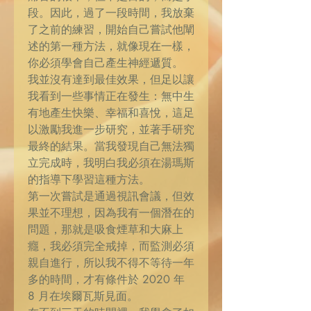
段。因此，過了一段時間，我放棄
了之前的練習，開始自己嘗試他闡
述的第一種方法，就像現在一樣，
你必須學會自己產生神經遞質。
我並沒有達到最佳效果，但足以讓
我看到一些事情正在發生：無中生
有地產生快樂、幸福和喜悅，這足
以激勵我進一步研究，並著手研究
最終的結果。當我發現自己無法獨
立完成時，我明白我必須在湯瑪斯
的指導下學習這種方法。
第一次嘗試是通過視訊會議，但效
果並不理想，因為我有一個潛在的
問題，那就是吸食煙草和大麻上
癮，我必須完全戒掉，而監測必須
親自進行，所以我不得不等待一年
多的時間，才有條件於 2020 年
8 月在埃爾瓦斯見面。