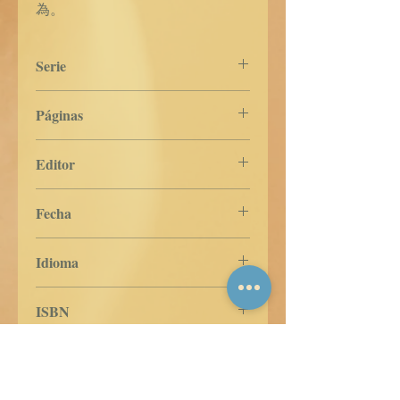
為。
Serie
CHINO TRADICIONAL
Páginas
156
Editor
Libros de Verdad
Fecha
26 de abril de 2025
Idioma
Chino Tradicional
ISBN
Comprar en Pasta Blanda en
Amazon