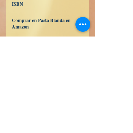
ISBN
Comprar en Pasta Blanda en
Amazon
ES
US
DE
UK
JP
FR
IT
CA
AU
Libros de Verdad LLC
1209 Mountain Rd Pl NE
Albuquerque
NM 87110
USA