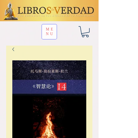
ME
NU