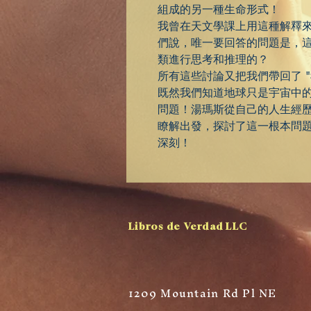
組成的另一種生命形式！
我曾在天文學課上用這種解釋
們說，唯一要回答的問題是，
類進行思考和推理的？
所有這些討論又把我們帶回了 
既然我們知道地球只是宇宙中
問題！湯瑪斯從自己的人生經
瞭解出發，探討了這一根本問
深刻！
Libros de Verdad LLC
1209 Mountain Rd Pl NE