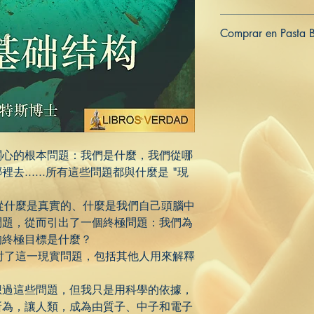
Comprar en Pasta 
ES
US
DE
UK
JP
FR
IT
關心的根本問題：我們是什麼，我們從哪
......所有這些問題都與什麼是 "現
從什麼是真實的、什麼是我們自己頭腦中
問題，從而引出了一個終極問題：我們為
的終極目標是什麼？
討了這一現實問題，包括其他人用來解釋
想過這些問題，但我只是用科學的依據，
所為，讓人類，成為由質子、中子和電子