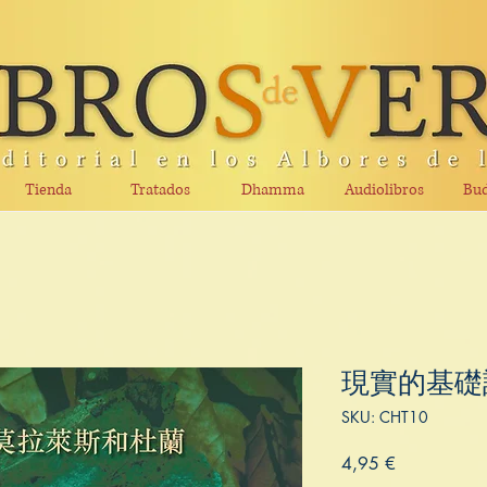
Tienda
Tratados
Dhamma
Audiolibros
Bud
現實的基礎
SKU: CHT10
Precio
4,95 €