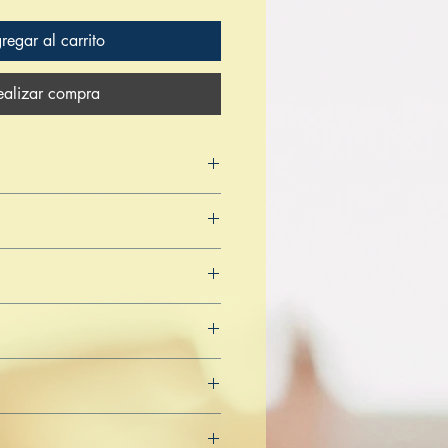
regar al carrito
ealizar compra
L