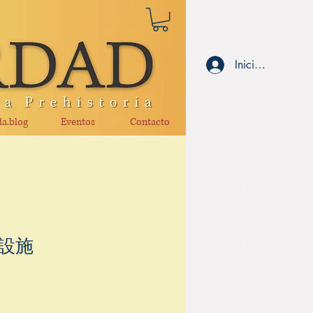
Iniciar sesión
a.blog
Eventos
Contacto
設施