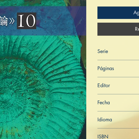
Ag
R
Serie
CHINO TRADICIONA
Páginas
113
Editor
Libros de Verdad
Fecha
13 de junio de 2025
Idioma
Chino Tradicional
ISBN