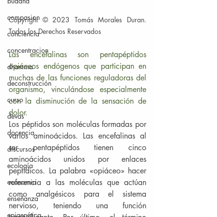
buddha
compasion
Copyright © 2023 Tomás Morales Duran. 
Todos los Derechos Reservados
conciencia
concentracion
Las encefalinas son pentapéptidos 
opiáceos endógenos que participan en 
dhamma
muchas de las funciones reguladoras del 
deconstrucción
organismo, vinculándose especialmente 
curso
con la disminución de la sensación de 
dolor.
devas
Los péptidos son moléculas formadas por 
docencia
varios aminoácidos. Las encefalinas al 
ser pentapéptidos tienen cinco 
discursos
aminoácidos unidos por enlaces 
ecología
peptídicos. La palabra «opiáceo» hacer 
referencia a las moléculas que actúan 
economia
como analgésicos para el sistema 
enseñanza
nervioso, teniendo una función 
epigenética