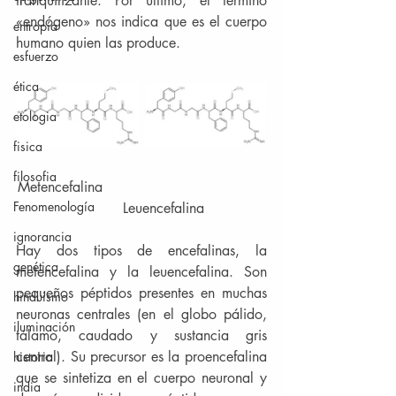
tranquilizante. Por último, el término 
«endógeno» nos indica que es el cuerpo 
entropía
humano quien las produce.
esfuerzo
ética
etologia
fisica
filosofia
Metencefalina                                     
Fenomenología
          Leuencefalina
ignorancia
Hay dos tipos de encefalinas, la 
genética
metencefalina y la leuencefalina. Son 
pequeños péptidos presentes en muchas 
hinduismo
neuronas centrales (en el globo pálido, 
iluminación
tálamo, caudado y sustancia gris 
central). Su precursor es la proencefalina 
historia
que se sintetiza en el cuerpo neuronal y 
india