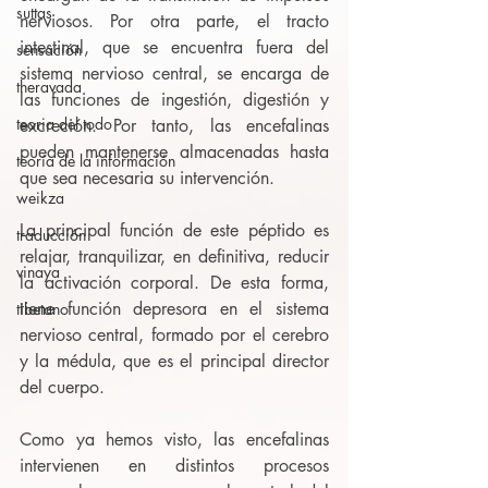
suttas
nerviosos. Por otra parte, el tracto 
intestinal, que se encuentra fuera del 
sensación
sistema nervioso central, se encarga de 
theravada
las funciones de ingestión, digestión y 
teoria del todo
excreción. Por tanto, las encefalinas 
pueden mantenerse almacenadas hasta 
teoría de la información
que sea necesaria su intervención.
weikza
La principal función de este péptido es 
traducción
relajar, tranquilizar, en definitiva, reducir 
vinaya
la activación corporal. De esta forma, 
tiene función depresora en el sistema 
tibetano
nervioso central, formado por el cerebro 
y la médula, que es el principal director 
del cuerpo.
Como ya hemos visto, las encefalinas 
intervienen en distintos procesos 