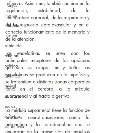
refuerzo. Asimismo, también actúan en la 
monjes
regulación, estabilidad, de la 
musica
temperatura corporal, de la respiración y 
de la respuesta cardiovascular y en el 
nibbāna
correcto funcionamiento de la memoria y 
música
de la atención.
sabiduría
Las encefalinas se unen con los 
religion
principales receptores de los opiáceos 
política
que son los kappa, mu y delta. Las 
encefalinas se producen en la hipófisis y 
Química
se transmiten a distintas zonas corporales 
revival
tanto en el cerebro, a la médula 
suprarrenal y al tracto digestivo.
samsara
sectas
La médula suprarrenal tiene la función de 
software
producir neurotransmisores como la 
adrenalina y la noradrenalina que se 
sufrimiento
encargan de la transmisión de impulsos 