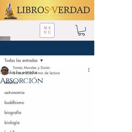
ME
NU
Entrada
Regístrate
Todas las entradas
Tomás Morales y Durán
Todas las entradas
24 mar 2023
4 min de lectura
Absorción
analisis
astronomia
buddhismo
biografía
biología