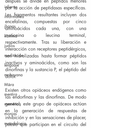
después se divide en péptidos menores 
infierno
por la acción de peptidasas específicas. 
Los fragmentos resultantes incluyen dos 
informática
encefalinas, compuestas por cinco 
jhanas
aminoácidos cada una, con una 
metionina o leucina terminal, 
kamma
respectivamente. Tras su liberación e 
judios
interacción con receptores peptidérgicos, 
meditación
son hidrolizadas hasta formar péptidos 
inactivos y aminoácidos, como son las 
lenguaje
dinorfinas y la sustancia P, el péptido del 
mahayana
dolor.
Māra
Existen otros opiáceos endógenos como 
mentira
las endorfinas y las dinorfinas. De modo 
general, este grupo de opiáceos actúan 
memética
en la generación de respuestas de 
monjas
inhibición y en las sensaciones de placer, 
metodologia
puesto que participan en el circuito del 