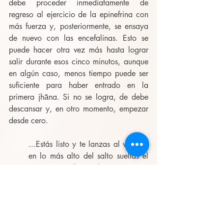
debe proceder inmediatamente de 
regreso al ejercicio de la epinefrina con 
más fuerza y, posteriormente, se ensaya 
de nuevo con las encefalinas. Esto se 
puede hacer otra vez más hasta lograr 
salir durante esos cinco minutos, aunque 
en algún caso, menos tiempo puede ser 
suficiente para haber entrado en la 
primera jhāna. Si no se logra, de debe 
descansar y, en otro momento, empezar 
desde cero.
...Estás listo y te lanzas al vacío... 
en lo más alto del salto sueltas el 
aire... con los pulmones vacíos 
parece como si todo estuviera 
suspendido... inhalas profundo, 
sostienes todo el aire y comienzas 
a caer, el descenso es suave, como 