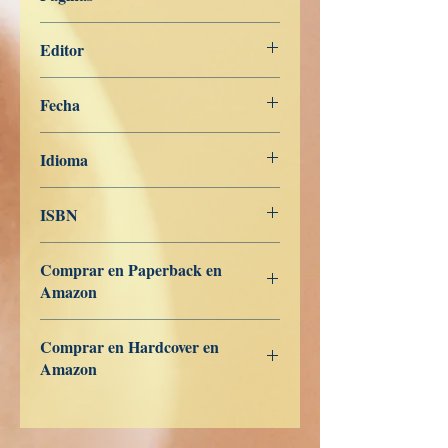
396
Editor
Libros de Verdad
Fecha
20 de noviembre de 2022
Idioma
Dansk
ISBN
979-8-362-95813-8
Comprar en Paperback en
Amazon
US
UK
DE
FR
ES
IT
JP
CA
Comprar en Hardcover en
Amazon
US
UK
DE
FR
ES
IT
JP
CA