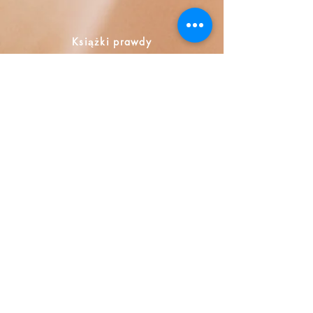
Książki prawdy
Calle Honduras 358
Colonia 5 de diciembe
48350 Puerto Vallarta
Jalisco (Mexico)
+52 322 200 4465
+52 322 223 8250
librosdeverdad@yandex.com
Księgarnia