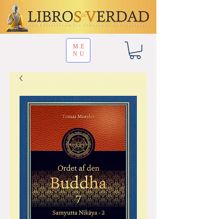
ME
NU