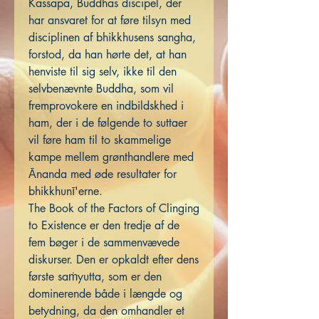
Kassapa, Buddhas discipel, der
har ansvaret for at føre tilsyn med
disciplinen af ​​bhikkhusens sangha,
forstod, da han hørte det, at han
henviste til sig selv, ikke til den
selvbenævnte Buddha, som vil
fremprovokere en indbildskhed i
ham, der i de følgende to suttaer
vil føre ham til to skammelige
kampe mellem grønthandlere med
Ānanda med øde resultater for
bhikkhunī'erne.
The Book of the Factors of Clinging
to Existence er den tredje af de
fem bøger i de sammenvævede
diskurser. Den er opkaldt efter dens
første saṁyutta, som er den
dominerende både i længde og
betydning, da den omhandler et