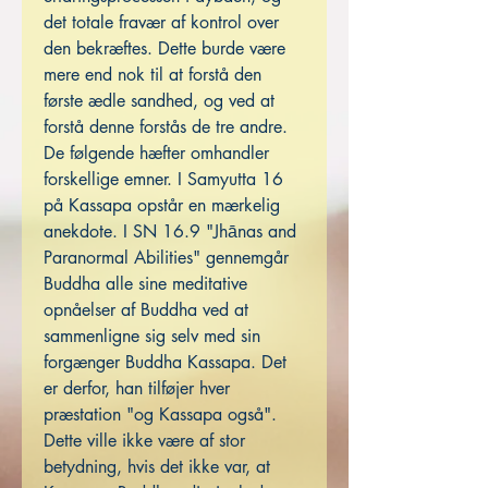
det totale fravær af kontrol over
den bekræftes. Dette burde være
mere end nok til at forstå den
første ædle sandhed, og ved at
forstå denne forstås de tre andre.
De følgende hæfter omhandler
forskellige emner. I Samyutta 16
på Kassapa opstår en mærkelig
anekdote. I SN 16.9 "Jhānas and
Paranormal Abilities" gennemgår
Buddha alle sine meditative
opnåelser af Buddha ved at
sammenligne sig selv med sin
forgænger Buddha Kassapa. Det
er derfor, han tilføjer hver
præstation "og Kassapa også".
Dette ville ikke være af stor
betydning, hvis det ikke var, at