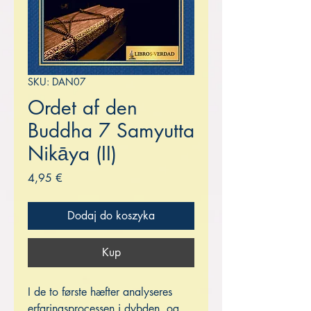
SKU: DAN07
Ordet af den
Buddha 7 Samyutta
Nikāya (II)
Cena
4,95 €
Dodaj do koszyka
Kup
I de to første hæfter analyseres
erfaringsprocessen i dybden, og