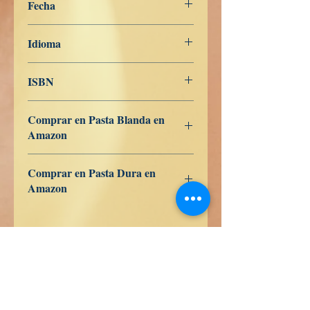
Fecha
7 de febrero de 2024
Idioma
Turco
ISBN
979-8-839-95439-7
Comprar en Pasta Blanda en
Amazon
ES
US
DE
UK
JP
FR
IT
CA
AU
Comprar en Pasta Dura en
Amazon
ES
US
DE
UK
JP
FR
IT
CA
AU
Książki prawdy