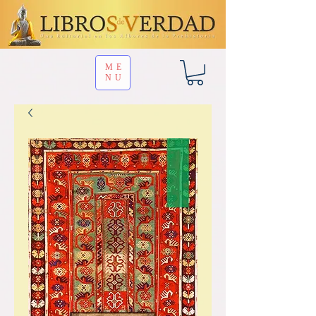
ME
NU