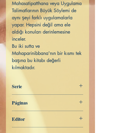
Mahasatipatthana veya Uygulama
Talimatlarının Büyük Söylemi de
aynı şeyi farklı uygulamalarla
yapar. Hepsini değil ama ele
aldığı konuları derinlemesine
inceler.
Bu iki sutta ve
Mahaparinibbana'nın bir kısmı tek
başına bu kitabı değerli
kılmaktadır.
Serie
Digha Nikāya
Páginas
201
Editor
Libros de Verdad