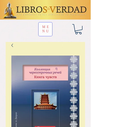
ME
NU