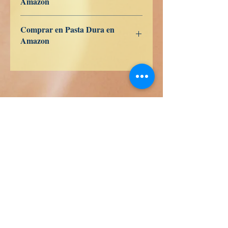
Amazon
ES
US
DE
UK
JP
FR
IT
CA
AU
Comprar en Pasta Dura en
Amazon
ES
US
DE
UK
JP
FR
IT
CA
AU
Książki prawdy
Calle Honduras 358
Colonia 5 de diciembe
48350 Puerto Vallarta
Jalisco (Mexico)
+52 322 200 4465
+52 322 223 8250