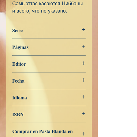
Самьюттас касаются Ниббаны
и всего, что не указано.
Serie
Digha Nikāya
Páginas
201
Editor
Libros de Verdad
Fecha
7 de febrero de 2024
Idioma
Ruso
ISBN
979-8-839-95439-7
Comprar en Pasta Blanda en