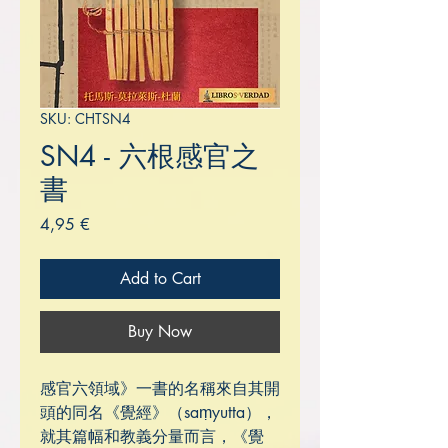
SKU: CHTSN4
SN4 - 六根感官之
書
Price
4,95 €
Add to Cart
Buy Now
感官六領域》一書的名稱來自其開
頭的同名《覺經》（saṃyutta），
就其篇幅和教義分量而言，《覺