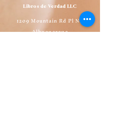
Libros de Verdad LLC
1209 Mountain Rd Pl NE
Albuquerque
NM 87110
USA
Librería
FAQ
Políticas de Privacidad
Políticas de Ventas
Métodos de Pago