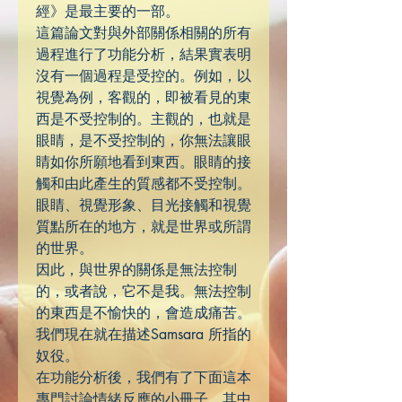
經》是最主要的一部。
這篇論文對與外部關係相關的所有
過程進行了功能分析，結果實表明
沒有一個過程是受控的。例如，以
視覺為例，客觀的，即被看見的東
西是不受控制的。主觀的，也就是
眼睛，是不受控制的，你無法讓眼
睛如你所願地看到東西。眼睛的接
觸和由此產生的質感都不受控制。
眼睛、視覺形象、目光接觸和視覺
質點所在的地方，就是世界或所謂
的世界。
因此，與世界的關係是無法控制
的，或者說，它不是我。無法控制
的東西是不愉快的，會造成痛苦。
我們現在就在描述Samsara 所指的
奴役。
在功能分析後，我們有了下面這本
專門討論情緒反應的小冊子，其中