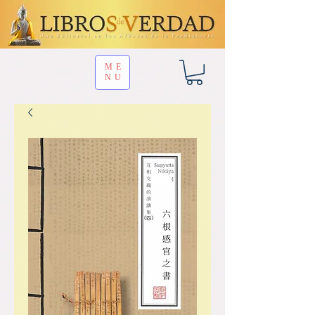
ME
NU