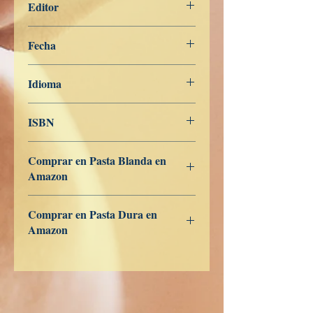
Editor
Libros de Verdad
Fecha
23 de julio de 2021
Idioma
Chino Tradicional
ISBN
979-8534849776
Comprar en Pasta Blanda en
Amazon
ES
US
DE
UK
JP
FR
IT
CA
AU
Comprar en Pasta Dura en
Amazon
ES
US
DE
UK
JP
FR
IT
CA
AU