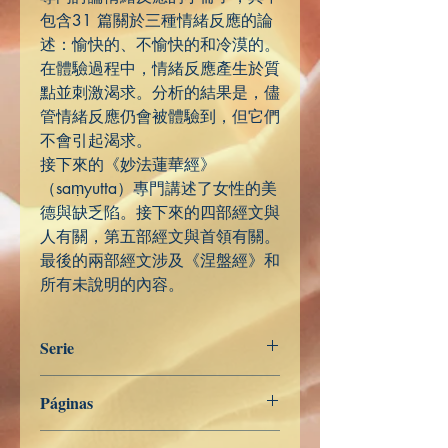
包含31 篇關於三種情緒反應的論
述：愉快的、不愉快的和冷漠的。
在體驗過程中，情緒反應產生於質
點並刺激渴求。分析的結果是，儘
管情緒反應仍會被體驗到，但它們
不會引起渴求。
接下來的《妙法蓮華經》
（saṃyutta）專門講述了女性的美
德與缺乏陷。接下來的四部經文與
人有關，第五部經文與首領有關。
最後的兩部經文涉及《涅盤經》和
所有未說明的內容。
Serie
Saṁyutta Nikāya
Páginas
338