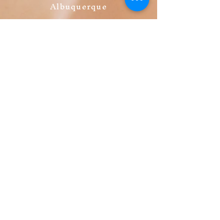
Albuquerque
NM 87110
USA
Librería
FAQ
Políticas de Privacidad
Políticas de Ventas
Métodos de Pago
Redes Sociales