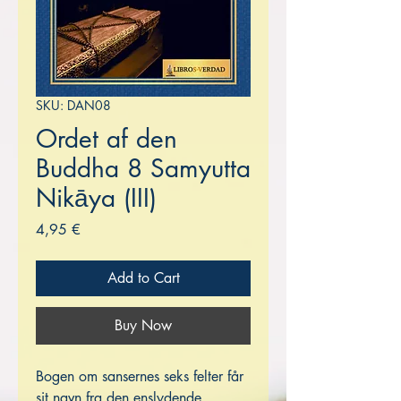
SKU: DAN08
Ordet af den
Buddha 8 Samyutta
Nikāya (III)
Price
4,95 €
Add to Cart
Buy Now
Bogen om sansernes seks felter får
sit navn fra den enslydende