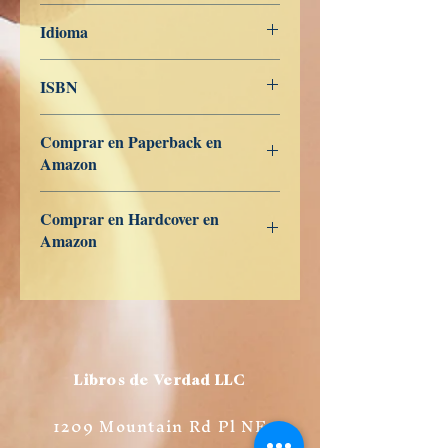
20 de noviembre de 2022
Idioma
Dansk
ISBN
979-8-362-95827-5
Comprar en Paperback en
Amazon
US
UK
DE
FR
ES
IT
JP
CA
Comprar en Hardcover en
Amazon
US
UK
DE
FR
ES
IT
JP
CA
Libros de Verdad LLC
1209 Mountain Rd Pl NE