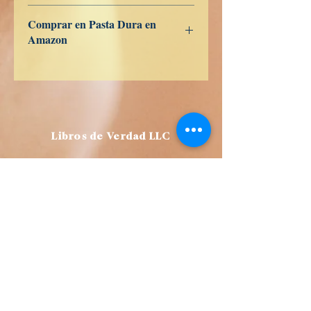
ES
US
DE
UK
JP
FR
IT
CA
AU
Comprar en Pasta Dura en
Amazon
ES
US
DE
UK
JP
FR
IT
CA
AU
Libros de Verdad LLC
1209 Mountain Rd Pl NE
Albuquerque
NM 87110
USA
Librería