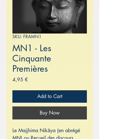
SKU: FRAMN1
MN1 - Les
Cinquante
Premières
Price
4,95 €
Add to Cart
Buy Now
Le Majjhima Nikāya (en abrégé
MN) ou Recueil des discours