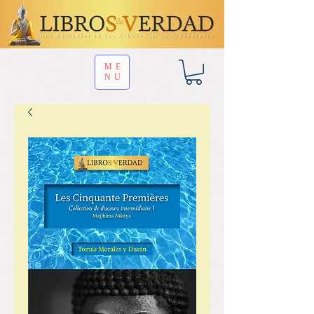
ME
NU