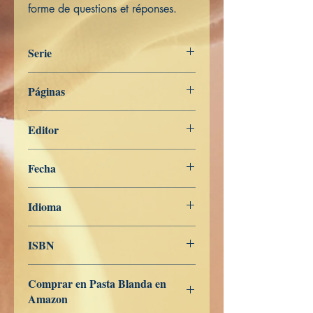
forme de questions et réponses.
Serie
Digha Nikāya
Páginas
201
Editor
Libros de Verdad
Fecha
7 de febrero de 2024
Idioma
Francés
ISBN
979-8-839-95439-7
Comprar en Pasta Blanda en
Amazon