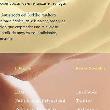
poder ubicar las enseñanzas en su lugar
 Autorizada del Buddha resultará
ciones fiables las seis colecciones y en
tenido que emprender una minuciosa
partir de unos textos insuficientes,
ervados.
Librería
Redes Sociales
FAQ
Facebook
Políticas de Privacidad
Twitter
Políticas de Ventas
Instagram