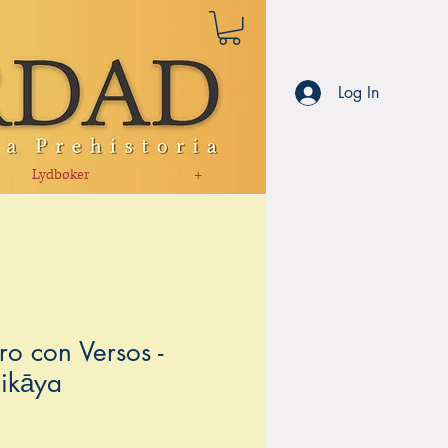
Log In
Lydbøker
+
ro con Versos -
ikāya