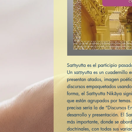
Saṁyutta es el participio pasado
Un saṃyutta es un cuadernillo en 
presentan atados, imagen poétic
discursos empaquetados usando 
forma, el Saṁyutta Nikāya signi
que están agrupados por temas
precisa sería la de “Discursos E
desarrollo y presentación. El S
más importante, donde se abord
doctrinales, con todas sus vari