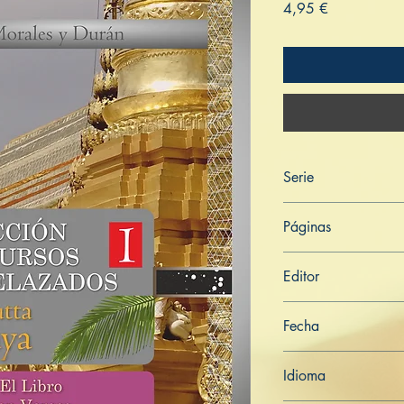
Price
4,95 €
Serie
Saṁyutta Nikāya
Páginas
280
Editor
Libros de Verdad
Fecha
23 de julio de 2021
Idioma