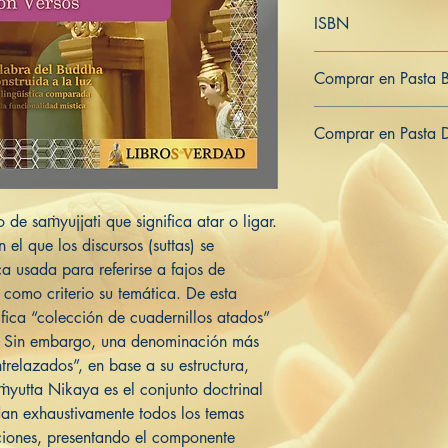
Español
ISBN
979-8542375175
Comprar en Pasta 
ES
US
DE
UK
JP
FR
IT
Comprar en Pasta 
ES
US
DE
UK
JP
FR
IT
 de saṁyujjati que significa atar o ligar.
el que los discursos (suttas) se
a usada para referirse a fajos de
como criterio su temática. De esta
fica “colección de cuadernillos atados”
. Sin embargo, una denominación más
ntrelazados”, en base a su estructura,
aṁyutta Nikaya es el conjunto doctrinal
an exhaustivamente todos los temas
aciones, presentando el componente