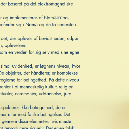
 det baseret på det elektromagnetiske
rer og implementeres af Namā-Rūpa-
befinder sig i Namā og de to nederste i
et, der opleves af bevidstheden, udgør
en, oplevelsen.
 som en verden for sig selv med sine egne
simal uvidenhed, er løgnens niveau, hvor
 De objekter, det håndterer, er komplekse
reglerne for betingethed. På dette niveau
nter i al menneskelig kultur: religion,
itualer, ceremonier, uddannelse, jura,
respekterer ikke betingethed, de er
ner eller med falske betingelser. Det
g gennem disse elementer, hvis eneste
 at reproducere sig selv. Det er en falsk