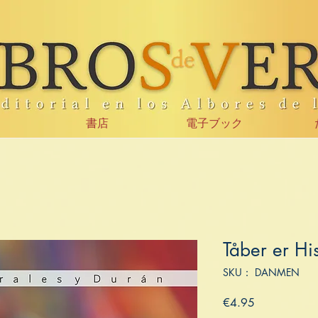
書店
電子ブック
Tåber er Hi
SKU： DANMEN
価
€4.95
格