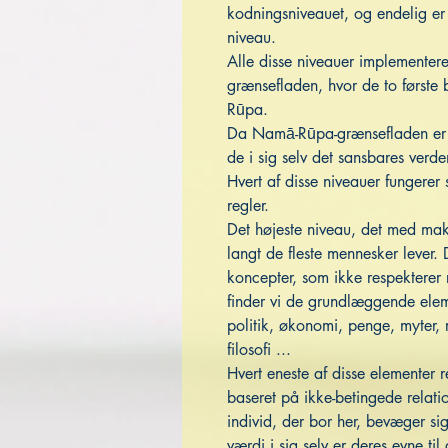
kodningsniveauet, og endelig er
niveau.
Alle disse niveauer implemente
grænsefladen, hvor de to første 
Rūpa.
Da Namā-Rūpa-grænsefladen er d
de i sig selv det sansbares verd
Hvert af disse niveauer fungerer
regler.
Det højeste niveau, det med mak
langt de fleste mennesker lever.
koncepter, som ikke respekterer 
finder vi de grundlæggende eleme
politik, økonomi, penge, myter, r
filosofi ...
Hvert eneste af disse elementer 
baseret på ikke-betingede relatio
individ, der bor her, bevæger si
værdi i sig selv er deres evne til