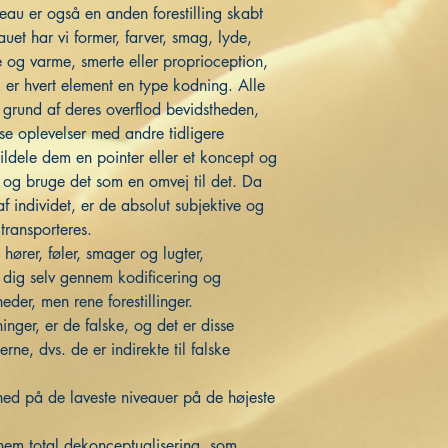
veau er også en anden forestilling skabt
uet har vi former, farver, smag, lyde,
de og varme, smerte eller proprioception,
k er hvert element en type kodning. Alle
grund af deres overflod bevidstheden,
isse oplevelser med andre tidligere
 tildele dem en pointer eller et koncept og
og bruge det som en omvej til det. Da
f individet, er de absolut subjektive og
transporteres.
hører, føler, smager og lugter,
 dig selv gennem kodificering og
eder, men rene forestillinger.
inger, er de falske, og det er disse
rne, dvs. de er indirekte til falske
hed på de laveste niveauer på de højeste
nnem total dekonceptualisering, som