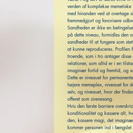
verden af komplekse memetiske s
med hinanden ved at overtage sin
fremmedgjort og favorisere udbr
Sandheden er ikke en betingelse
på dette niveau, formidles den af
sandheder til at fungere som støt
at kunne reproduceres. Profilen 
troende, som i tro antager diss
relationer, som altid er i en til
imaginær fortid og fremtid, og s
Dette er niveauet for permanente
højere memeplex, niveauet for det
selv, og niveauet, hvor der find
offeret som sirenesang.
Hvis den første barriere overskri
konditionalitet og kassere alt, 
den, kassere magi, det imaginær
kommer personen ind i fængslet