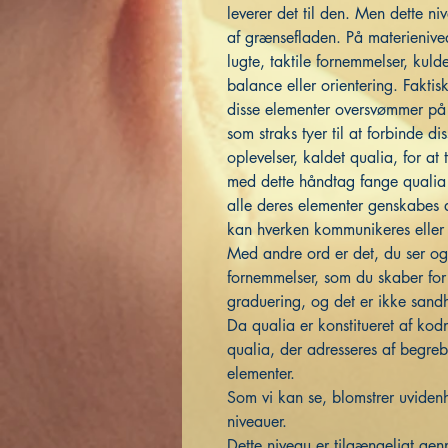
leverer det til den. Men dette ni
af grænsefladen. På materienivea
lugte, taktile fornemmelser, kul
balance eller orientering. Faktis
disse elementer oversvømmer på 
som straks tyer til at forbinde d
oplevelser, kaldet qualia, for at
med dette håndtag fange qualia 
alle deres elementer genskabes a
kan hverken kommunikeres eller 
Med andre ord er det, du ser og 
fornemmelser, som du skaber for
graduering, og det er ikke sandh
Da qualia er konstitueret af kodn
qualia, der adresseres af begrebe
elementer.
Som vi kan se, blomstrer uviden
niveauer.
Dette niveau er tilgængeligt ge