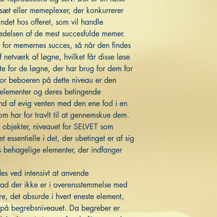
æt eller memeplexer, der konkurrerer
det hos offeret, som vil handle
edelsen af de mest succesfulde memer.
 for memernes succes, så når den findes
 netværk af løgne, hvilket får disse løse
te for de løgne, der har brug for dem for
for beboeren på dette niveau er den
e elementer og deres betingende
stand af evig venten med den ene fod i en
om har for travlt til at gennemskue dem.
 objekter, niveauet for SELVET som
 essentielle i det, der ubetinget er af sig
es behagelige elementer, der indfanger
des ved intensivt at anvende
hvad der ikke er i overensstemmelse med
e, det absurde i hvert eneste element,
 på begrebsniveauet. Da begreber er