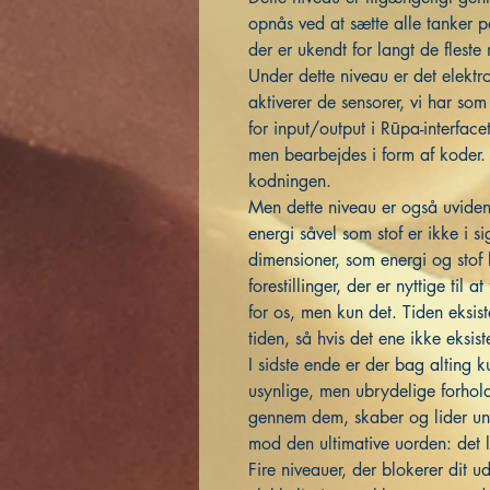
opnås ved at sætte alle tanker p
der er ukendt for langt de flest
Under dette niveau er det elektr
aktiverer de sensorer, vi har som
for input/output i Rūpa-interfac
men bearbejdes i form af koder.
kodningen.
Men dette niveau er også uvide
energi såvel som stof er ikke i 
dimensioner, som energi og stof b
forestillinger, der er nyttige til
for os, men kun det. Tiden eksis
tiden, så hvis det ene ikke eksist
I sidste ende er der bag alting 
usynlige, men ubrydelige forho
gennem dem, skaber og lider unde
mod den ultimative uorden: det l
Fire niveauer, der blokerer dit u