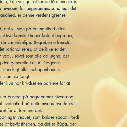
ele, kan vi sige, at for de få mennesker,
å niveauet for begrebernes sandhed, det
s sandhed, er denne verdens grænse
, det vil sige på betingethed eller
ktive konstruktioner kaldet begreber,
de var virkelige. Begreberne fremstår
 rationaliseres, at de ikke er det.
niveau, såvel som alle de løgne, der
 den generelle kultur. Diogenes'
ins indsigt eller Schopenhauers
er nået så langt.
fer kun har krydset en barriere for at
au er baseret på begrebernes niveau og
al uvidenhed på dette niveau overføres til
ret for at formere det.
odningsniveauet, som kaldes sådan, fordi
ves af bevidstheden, da det er Rūpa, der