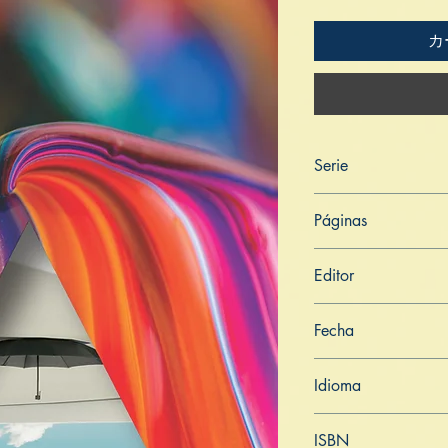
カ
Serie
Mentiras
Páginas
550
Editor
Libros de Verdad
Fecha
11 de junio de 2025
Idioma
Danés
ISBN