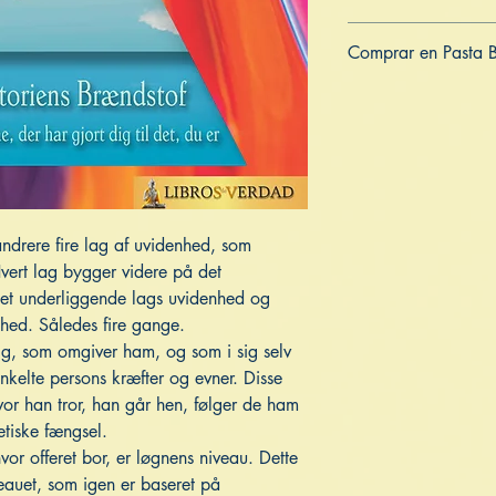
9798281109819
Comprar en Pasta 
ES
US
DE
UK
JP
FR
IT
drere fire lag af uvidenhed, som
Hvert lag bygger videre på det
det underliggende lags uvidenhed og
enhed. Således fire gange.
sig, som omgiver ham, og som i sig selv
kelte persons kræfter og evner. Disse
vor han tror, han går hen, følger de ham
etiske fængsel.
vor offeret bor, er løgnens niveau. Dette
eauet, som igen er baseret på