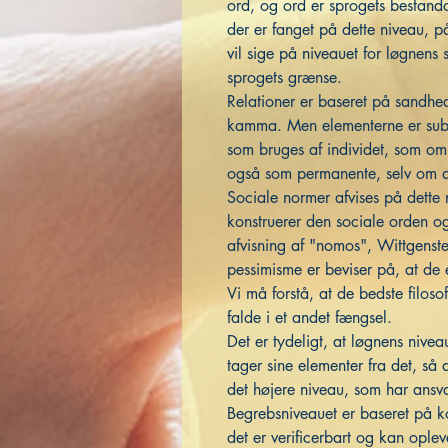
ord, og ord er sprogets bestandd
der er fanget på dette niveau, p
vil sige på niveauet for løgnen
sprogets grænse.
Relationer er baseret på sandhed
kamma. Men elementerne er subje
som bruges af individet, som om 
også som permanente, selv om det
Sociale normer afvises på dette 
konstruerer den sociale orden og
afvisning af "nomos", Wittgenste
pessimisme er beviser på, at de 
Vi må forstå, at de bedste filosof
falde i et andet fængsel.
Det er tydeligt, at løgnens nive
tager sine elementer fra det, så 
det højere niveau, som har ansva
Begrebsniveauet er baseret på k
det er verificerbart og kan ople