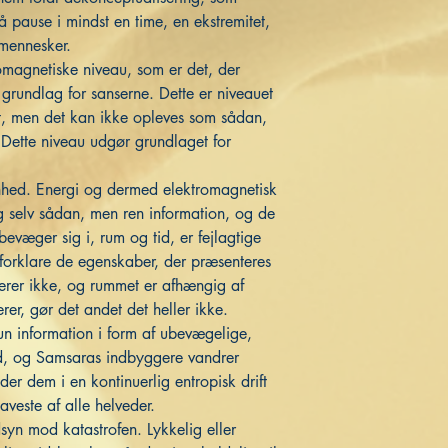
å pause i mindst en time, en ekstremitet,
e mennesker.
omagnetiske niveau, som er det, der
 grundlag for sanserne. Dette er niveauet
et, men det kan ikke opleves som sådan,
 Dette niveau udgør grundlaget for
nhed. Energi og dermed elektromagnetisk
sig selv sådan, men ren information, og de
evæger sig i, rum og tid, er fejlagtige
 at forklare de egenskaber, der præsenteres
terer ikke, og rummet er afhængig af
erer, gør det andet det heller ikke.
kun information i form af ubevægelige,
ld, og Samsaras indbyggere vandrer
r dem i en kontinuerlig entropisk drift
aveste af alle helveder.
dsyn mod katastrofen. Lykkelig eller