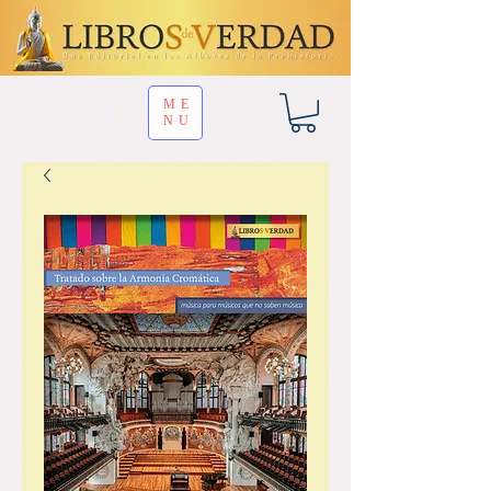
ME
NU