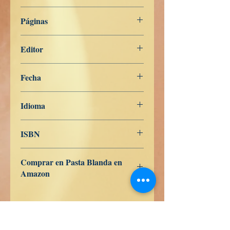
Miscelánea
Páginas
440
Editor
Libros de Verdad
Fecha
19 de junio de 2019
Idioma
Español
ISBN
978-1075016943
Comprar en Pasta Blanda en
Amazon
ES
US
DE
UK
JP
FR
IT
CA
AU