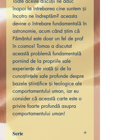
Toate aceste discuții ne aduc
înapoi la întrebarea cine suntem și
încotro ne îndreptăm? aceasta
devine o întrebare fundamentală în
astronomie, acum când știm că
Pământul este doar un fel de praf
în cosmos! Tomas a discutat
această problemă fundamentală
pornind de la propriile sale
experiențe de viață și de la
cunoștințele sale profunde despre
bazele științifice și teologice ale
comportamentului uman, iar eu
consider că această carte este o
privire foarte profundă asupra
comportamentului uman!
Serie