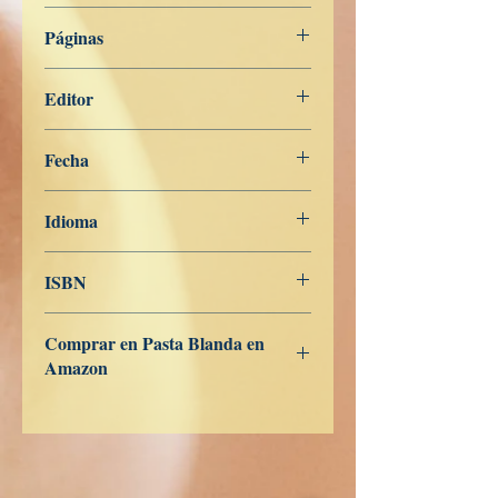
RUMANO
Páginas
165
Editor
Libros de Verdad
Fecha
26 de abril de 2023
Idioma
Rumano
ISBN
Comprar en Pasta Blanda en
Amazon
ES
US
DE
UK
JP
FR
IT
CA
AU