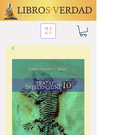
ME
NU