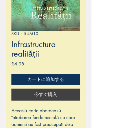
SKU： RUM10
Infrastructura
realității
価
€4.95
格
カートに追加する
今すぐ購入
Această carte abordează
întrebarea fundamentală cu care
oamenii au fost preocupați de-a