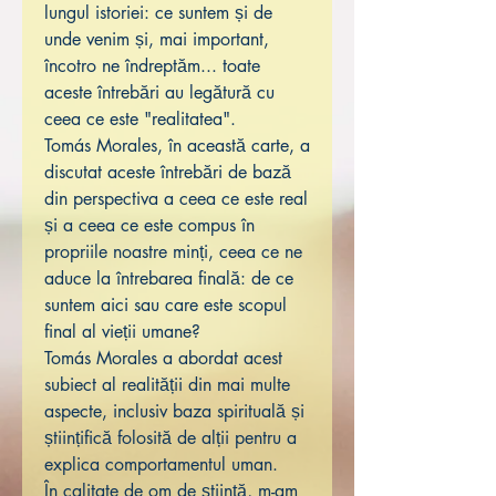
lungul istoriei: ce suntem și de
unde venim și, mai important,
încotro ne îndreptăm... toate
aceste întrebări au legătură cu
ceea ce este "realitatea".
Tomás Morales, în această carte, a
discutat aceste întrebări de bază
din perspectiva a ceea ce este real
și a ceea ce este compus în
propriile noastre minți, ceea ce ne
aduce la întrebarea finală: de ce
suntem aici sau care este scopul
final al vieții umane?
Tomás Morales a abordat acest
subiect al realității din mai multe
aspecte, inclusiv baza spirituală și
științifică folosită de alții pentru a
explica comportamentul uman.
În calitate de om de știință, m-am