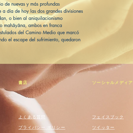
bio de nuevas y más profundas
e a día de hoy las dos grandes divisiones
an, o bien al aniquilacionismo
ismo mahāyāna, ambos en franca
postulados del Camino Medio que marcó
ndo el escape del sufrimiento, quedaron
書店
ソーシャルメディア
よくある質問
フェイスブック
プライバシー ポリシー
ツイッター