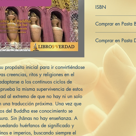
Español
ISBN
979-8534861211
Comprar en Pasta 
ES
US
DE
UK
JP
FR
IT
Comprar en Pasta 
ES
US
DE
UK
JP
FR
IT
u propósito inicial para ir convirtiéndose
as creencias, ritos y religiones en el
adaptarse a los continuos ciclos de
a prueba la misma supervivencia de estos
idad al extremo de que no hay ni un solo
on una traducción próxima. Una vez que
los del Buddha ese conocimiento se
usura. Sin jhānas no hay enseñanza. A
n quedando huérfanos de significado y
einos e imperios, buscando siempre el