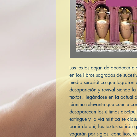
Los textos dejan de obedecer a s
en los libros sagrados de sucesiv
medio surasiático que lograron 
desaparición y revival siendo l
textos, llegándose en la actual
término relevante que cuente c
desaparecen los últimos discípu
extingue y la vía mística se cla
partir de ahí, los textos se irá
vagarán por siglos, concilios, r