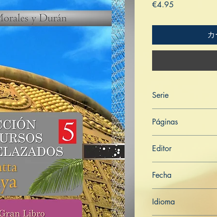
価
€4.95
格
カ
Serie
Saṁyutta Nikāya
Páginas
456
Editor
Libros de Verdad
Fecha
23 de julio de 2021
Idioma