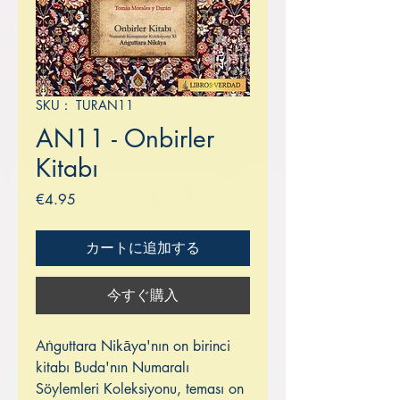
SKU： TURAN11
AN11 - Onbirler
Kitabı
価
€4.95
格
カートに追加する
今すぐ購入
Aṅguttara Nikāya'nın on birinci
kitabı Buda'nın Numaralı
Söylemleri Koleksiyonu, teması on