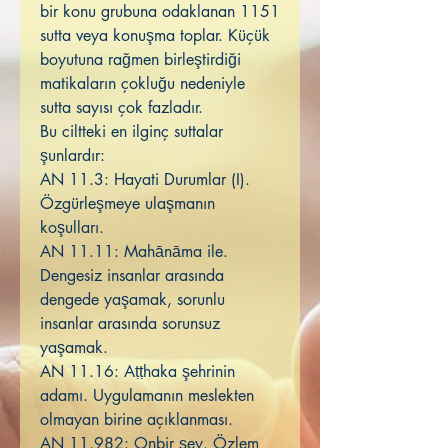
bir konu grubuna odaklanan 1151
sutta veya konuşma toplar. Küçük
boyutuna rağmen birleştirdiği
matikaların çokluğu nedeniyle
sutta sayısı çok fazladır.
Bu ciltteki en ilginç suttalar
şunlardır:
AN 11.3: Hayati Durumlar (I).
Özgürleşmeye ulaşmanın
koşulları.
AN 11.11: Mahānāma ile.
Dengesiz insanlar arasında
dengede yaşamak, sorunlu
insanlar arasında sorunsuz
yaşamak.
AN 11.16: Aṭṭhaka şehrinin
adamı. Uygulamanın meslekten
olmayan birine açıklanması.
AN 11,982: Onbir şey. Özlem