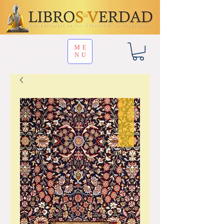
ME
NU