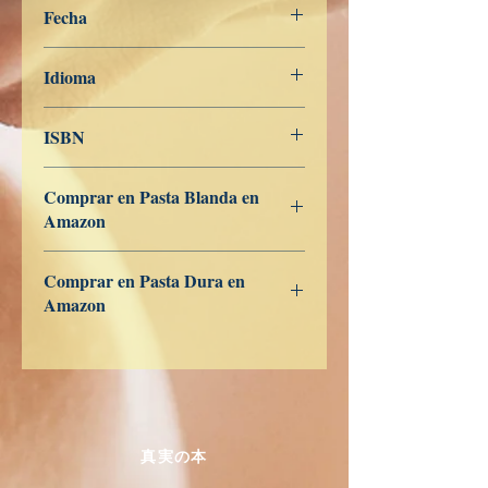
Fecha
7 de febrero de 2024
Idioma
Turco
ISBN
979-8-839-95439-7
Comprar en Pasta Blanda en
Amazon
ES
US
DE
UK
JP
FR
IT
CA
AU
Comprar en Pasta Dura en
Amazon
ES
US
DE
UK
JP
FR
IT
CA
AU
真実の本