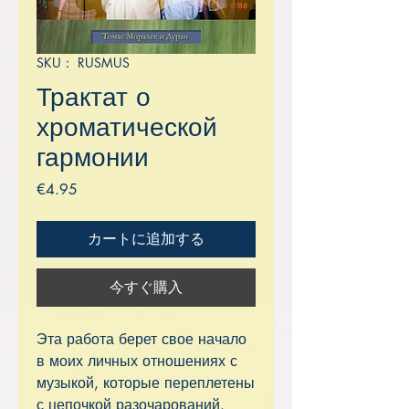
SKU： RUSMUS
Трактат о
хроматической
гармонии
価
€4.95
格
カートに追加する
今すぐ購入
Эта работа берет свое начало
в моих личных отношениях с
музыкой, которые переплетены
с цепочкой разочарований.