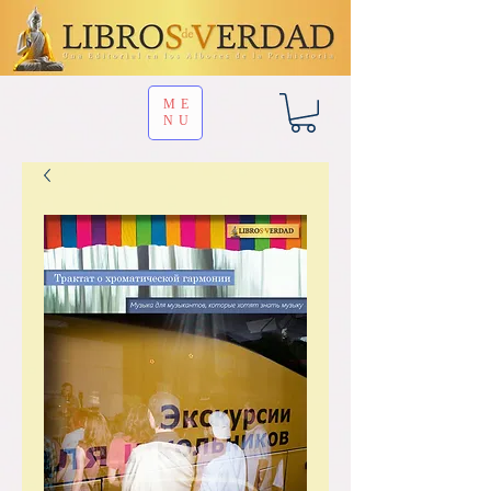
ME
NU