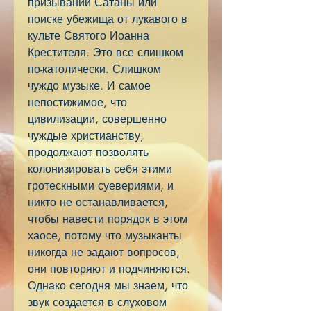
призывании Сатаны или
поиске убежища от лукавого в
культе Святого Иоанна
Крестителя. Это все слишком
по-католически. Слишком
чуждо музыке. И самое
непостижимое, что
цивилизации, совершенно
чуждые христианству,
продолжают позволять
колонизировать себя этими
гротескными суевериями, и
никто не останавливается,
чтобы навести порядок в этом
хаосе, потому что музыканты
никогда не задают вопросов,
они повторяют и подчиняются.
Однако сегодня мы знаем, что
звук создается в слуховом