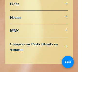
Fecha
19 de junio de 2025
Idioma
Ruso
ISBN
Comprar en Pasta Blanda en
Amazon
ES
US
DE
UK
JP
FR
IT
CA
AU
真実の本
Calle Honduras 358
Colonia 5 de diciembe