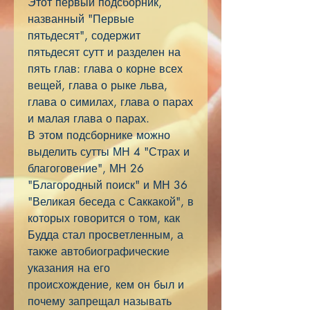
Этот первый подсборник,
названный "Первые
пятьдесят", содержит
пятьдесят сутт и разделен на
пять глав: глава о корне всех
вещей, глава о рыке льва,
глава о симилах, глава о парах
и малая глава о парах.
В этом подсборнике можно
выделить сутты МН 4 "Страх и
благоговение", МН 26
"Благородный поиск" и МН 36
"Великая беседа с Саккакой", в
которых говорится о том, как
Будда стал просветленным, а
также автобиографические
указания на его
происхождение, кем он был и
почему запрещал называть