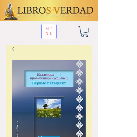
ME
NU