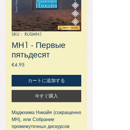
SKU： RUSMN1
МН1 - Первые
пятьдесят
価
€4.95
格
カートに追加する
今すぐ購入
Маджхима Никайя (сокращенно
МН), или Собрание
промежуточных дискурсов