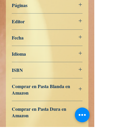
Digha Nikāya
Páginas
201
Editor
Libros de Verdad
Fecha
7 de febrero de 2024
Idioma
Ruso
ISBN
979-8-839-95439-7
Comprar en Pasta Blanda en
Amazon
ES
US
DE
UK
JP
FR
IT
CA
AU
Comprar en Pasta Dura en
Amazon
ES
US
DE
UK
JP
FR
IT
CA
AU