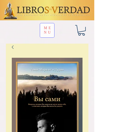
ME
NU