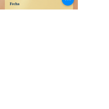
Fecha
26 de abril de 2023
Idioma
Ruso
ISBN
Comprar en Pasta Blanda en
Amazon
ES
US
DE
UK
JP
FR
IT
CA
AU
真実の本
Calle Honduras 358
Colonia 5 de diciembe