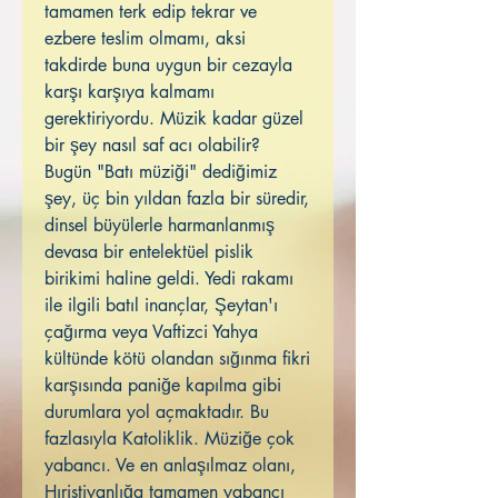
tamamen terk edip tekrar ve
ezbere teslim olmamı, aksi
takdirde buna uygun bir cezayla
karşı karşıya kalmamı
gerektiriyordu. Müzik kadar güzel
bir şey nasıl saf acı olabilir?
Bugün "Batı müziği" dediğimiz
şey, üç bin yıldan fazla bir süredir,
dinsel büyülerle harmanlanmış
devasa bir entelektüel pislik
birikimi haline geldi. Yedi rakamı
ile ilgili batıl inançlar, Şeytan'ı
çağırma veya Vaftizci Yahya
kültünde kötü olandan sığınma fikri
karşısında paniğe kapılma gibi
durumlara yol açmaktadır. Bu
fazlasıyla Katoliklik. Müziğe çok
yabancı. Ve en anlaşılmaz olanı,
Hıristiyanlığa tamamen yabancı