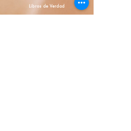
Libros de Verdad
Calle Honduras 358
Colonia 5 de diciembe
48350 Puerto Vallarta
Jalisco (Mexico)
+52 322 200 4465
+52 322 223 8250
librosdeverdad@yandex.com
Bookshop
FAQ
Privacy policies