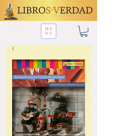
ME
NU