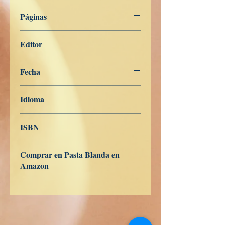
Miscelánea
Páginas
260
Editor
Libros de Verdad
Fecha
19 de junio de 2025
Idioma
Turco
ISBN
Comprar en Pasta Blanda en
Amazon
ES
US
DE
UK
JP
FR
IT
CA
AU