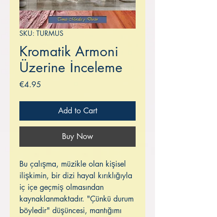
SKU: TURMUS
Kromatik Armoni
Üzerine İnceleme
Price
€4.95
Add to Cart
Buy Now
Bu çalışma, müzikle olan kişisel
ilişkimin, bir dizi hayal kırıklığıyla
iç içe geçmiş olmasından
kaynaklanmaktadır. "Çünkü durum
böyledir" düşüncesi, mantığımı