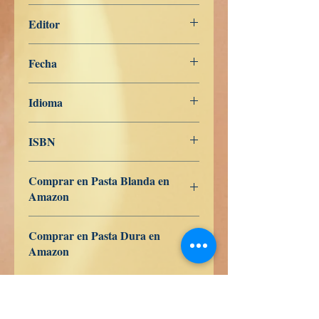
159
Editor
Libros de Verdad
Fecha
7 de mayo de 2022
Idioma
Español
ISBN
979-8-834-97509-0
Comprar en Pasta Blanda en
Amazon
ES
US
DE
UK
JP
FR
IT
CA
AU
Comprar en Pasta Dura en
Amazon
ES
US
DE
UK
JP
FR
IT
CA
AU