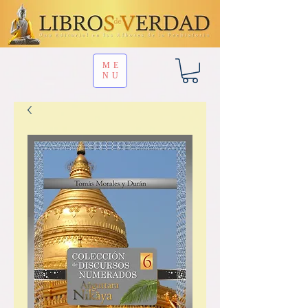
ME
NU