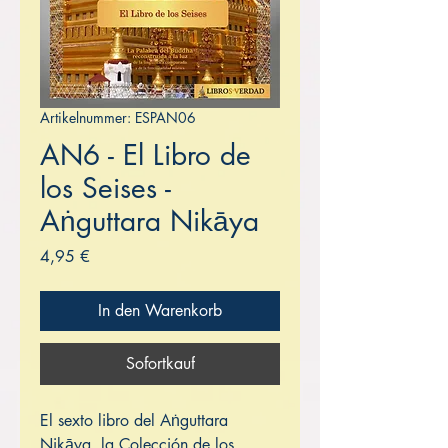
Artikelnummer: ESPAN06
AN6 - El Libro de
los Seises -
Aṅguttara Nikāya
Preis
4,95 €
In den Warenkorb
Sofortkauf
El sexto libro del Aṅguttara
Nikāya, la Colección de los