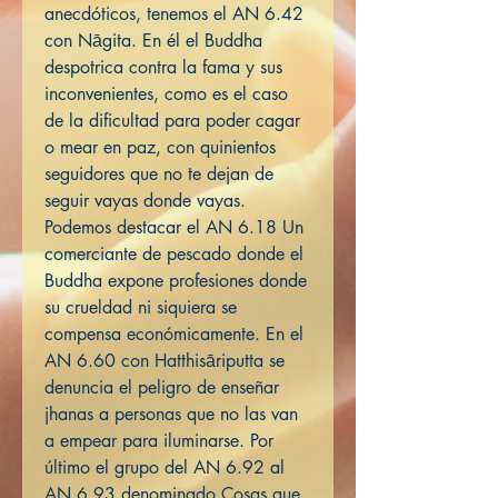
anecdóticos, tenemos el AN 6.42
con Nāgita. En él el Buddha
despotrica contra la fama y sus
inconvenientes, como es el caso
de la dificultad para poder cagar
o mear en paz, con quinientos
seguidores que no te dejan de
seguir vayas donde vayas.
Podemos destacar el AN 6.18 Un
comerciante de pescado donde el
Buddha expone profesiones donde
su crueldad ni siquiera se
compensa económicamente. En el
AN 6.60 con Hatthisāriputta se
denuncia el peligro de enseñar
jhanas a personas que no las van
a empear para iluminarse. Por
último el grupo del AN 6.92 al
AN 6.93 denominado Cosas que