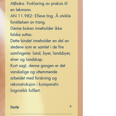
Aṭṭhaka. Forklaring av praksis til
en lekmann.
AN 11.982: Elleve ting. Å utvikle
forståelsen av trang.
Denne boken inneholder ikke
falske suttas.
Dette bindet inneholder en del av
stedene som er samlet i de fire
samlingene: land, byer, landsbyer,
elver og landskap.
Kort sagt, denne gangen er det
vanskelige og uttømmende
arbeidet med forskning og
rekonstruksjon i komparativ
lingvistikk fullført.
Serie