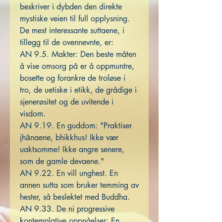
beskriver i dybden den direkte
mystiske veien til full opplysning.
De mest interessante suttaene, i
tillegg til de ovennevnte, er:
AN 9.5. Makter: Den beste måten
å vise omsorg på er å oppmuntre,
bosette og forankre de troløse i
tro, de uetiske i etikk, de grådige i
sjenerøsitet og de uvitende i
visdom.
AN 9.19. En guddom: "Praktiser
jhānaene, bhikkhus! Ikke vær
uaktsomme! Ikke angre senere,
som de gamle devaene."
AN 9.22. En vill unghest. En
annen sutta som bruker temming av
hester, så beslektet med Buddha.
AN 9.33. De ni progressive
kontemplative oppnåelser: En