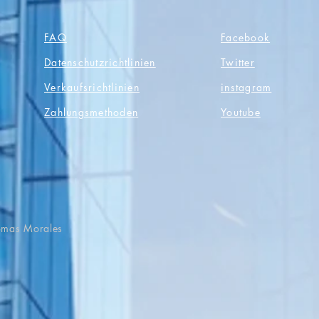
FAQ
Facebook
Datenschutzrichtlinien
Twitter
Verkaufsrichtlinien
instagram
Zahlungsmethoden
Youtube
Tomas Morales