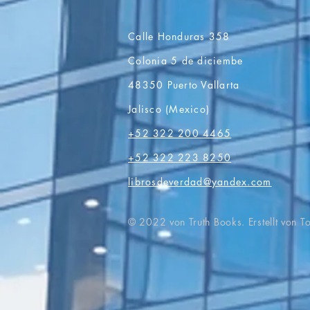
Calle Honduras 358
Colonia 5 de diciembe
48350 Puerto Vallarta
Jalisco (Mexico)
+52 322 200 4465
+52 322 223 8250
librosdeverdad@yandex.com
© 2022 von Truth Books. Erstellt von 