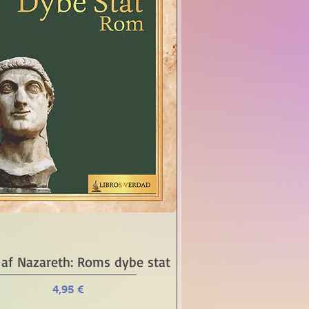
Schnellansicht
 af Nazareth: Roms dybe stat
Preis
4,95 €