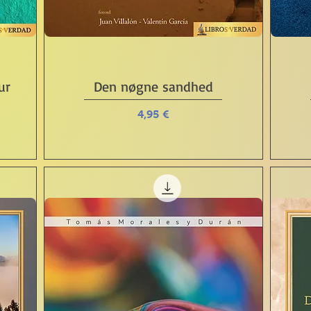
Schnellansicht
ur
Den nøgne sandhed
Preis
4,95 €