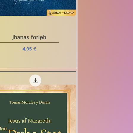
Schnellansicht
Jhanas forløb
Preis
4,95 €