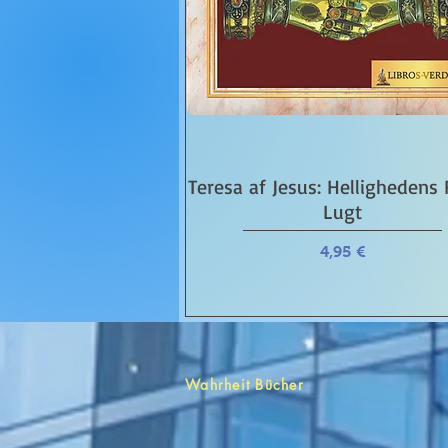
Schnellansicht
Teresa af Jesus: Hellighedens
Lugt
Preis
4,95 €
Wahrheit Bücher