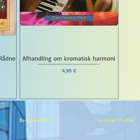
Schnellansicht
 Rådne
Afhandling om kromatisk harmoni
Preis
4,95 €
Buchgeschäft
Sozialen Medien