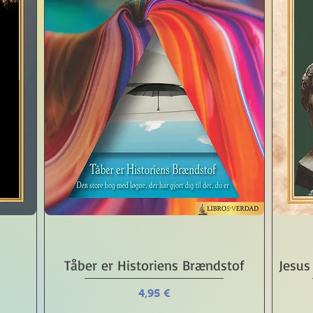
Schnellansicht
Tåber er Historiens Brændstof
Jesus
Preis
4,95 €