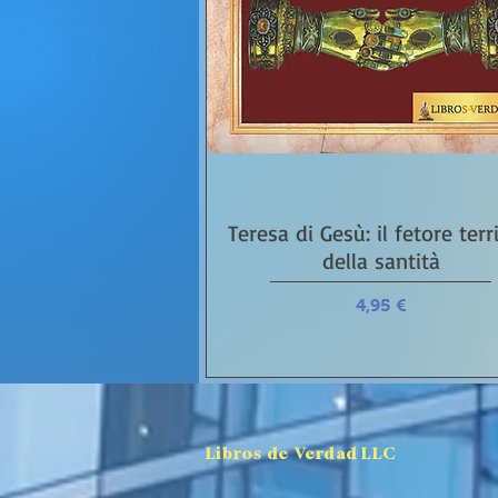
Vista rápida
Teresa di Gesù: il fetore terr
della santità
Precio
4,95 €
Libros de Verdad LLC