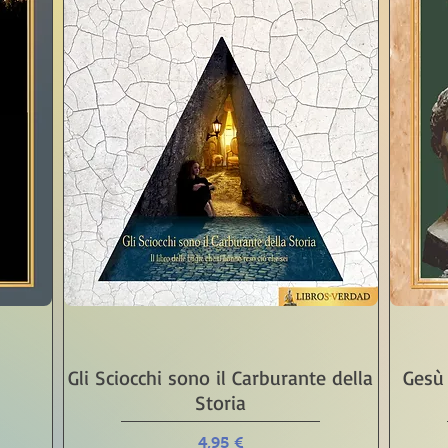
Vista rápida
Gli Sciocchi sono il Carburante della
Gesù 
Storia
Precio
4,95 €