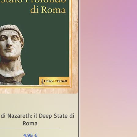
Vista rápida
di Nazareth: il Deep State di
Roma
Precio
4,95 €