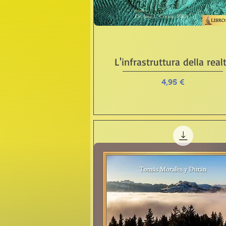
Vista rápida
L'infrastruttura della real
Precio
4,95 €