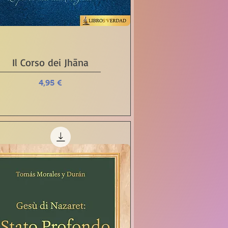
Vista rápida
Il Corso dei Jhāna
Precio
4,95 €