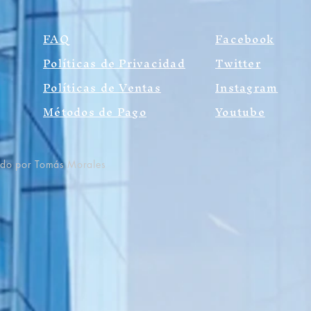
FAQ
Facebook
Políticas de Privacidad
Twitter
Políticas de Ventas
Instagram
Métodos de Pago
Youtube
ado por Tomás Morales