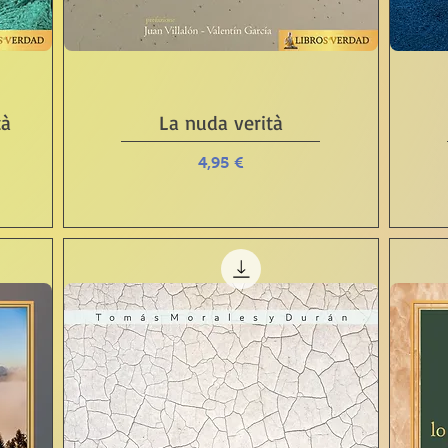
Vista rápida
tà
La nuda verità
Precio
4,95 €