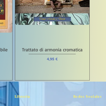
Vista rápida
ibile
Trattato di armonia cromatica
Precio
4,95 €
Librería
Redes Sociales