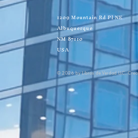
1209 Mountain Rd Pl NE
Albuquerque
NM 87110
USA
© 2026 by Libros de Verdad LLC. Cre