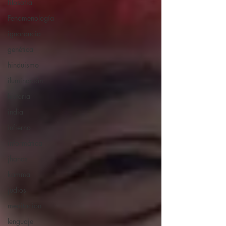
filosofia
Fenomenología
ignorancia
genética
hinduismo
iluminación
historia
india
infierno
informática
jhanas
kamma
judios
meditación
lenguaje