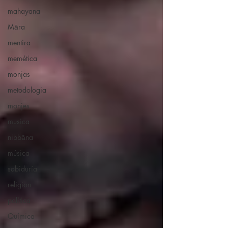
mahayana
Māra
mentira
memética
monjas
metodologia
monjes
musica
nibbāna
música
sabiduría
religion
política
Química