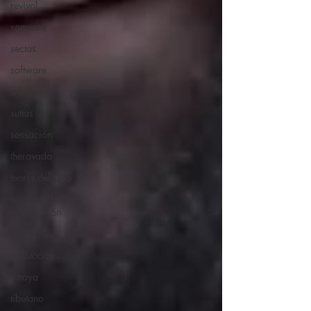
revival
samsara
sectas
software
sufrimiento
suttas
sensación
theravada
teoria del todo
teoría de la
información
weikza
traducción
vinaya
tibetano