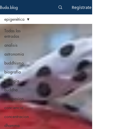
Buda.blog
Regístrate
epigenética
Todas las
entradas
analisis
astronomia
buddhismo
biografía
biología
buddha
compasion
conciencia
concentracion
dhamma