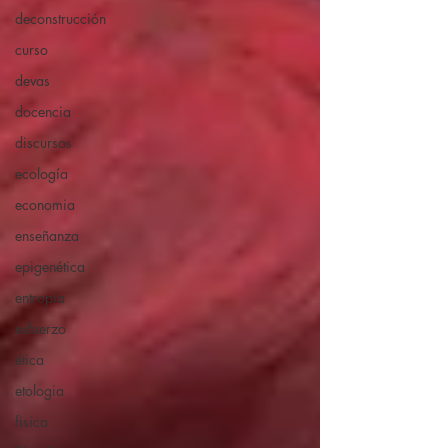
deconstrucción
curso
devas
docencia
discursos
ecología
economia
enseñanza
epigenética
entropía
esfuerzo
ética
etologia
fisica